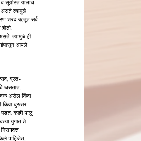
व सूर्यास्त यालाच 
असते त्यामुळे 
 कारण शरद ऋतूत सर्व 
 होतो. 
सते. त्यामुळे ही 
्गापासून आपले 
्सव, व्रत-
यचे असतात. 
त्विक असेल किंवा 
किंवा दुरुत्तर 
र पडत, काही पाळू 
्या युगात ते 
िसर्गदत्त 
ले पाहिजेत..