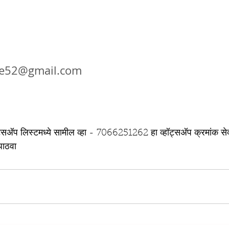
ele52@gmail.com
हॉट्सअ‍ॅप लिस्टमध्ये सामील व्हा - 7066251262 हा व्हॉट्सअ‍ॅप क्रमांक से
ाठवा