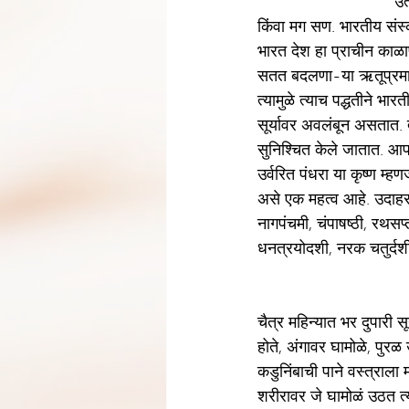
                              उत्सव म्हणजे आनंद, आल्हाद आणि उत्साह, मग तो आनंदाचा दिवस असेल, एखादा समारंभ असेल 
किंवा मग सण. भारतीय संस्
भारत देश हा प्राचीन काळा
सतत बदलणा-या ऋतूप्रमाण
त्यामुळे त्याच पद्धतीने 
सूर्यावर अवलंबून असतात. त
सुनिश्चित केले जातात. आपल
उर्वरित पंधरा या कृष्ण म्ह
असे एक महत्व आहे. उदाहरणा
नागपंचमी, चंपाषष्ठी, रथसप
धनत्रयोदशी, नरक चतुर्दशी
चैत्र महिन्यात भर दुपारी स
होते, अंगावर घामोळे, पुर
कडुनिंबाची पाने वस्त्राल
शरीरावर जे घामोळं उठत त्य