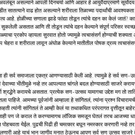
 अवलंबून असल्याने आपली दिनचर्या आणि आहार हे आयुर्वेदाप्रमाणे सूर्योदय 
त सातत्याने वाढ होत असल्याने शरीराला तिळाच्या पदार्थांची आवश्यकता 
त्व आहे. होळीच्या सणाला झाडे फांद्या तोडून त्यांचे दहन का केलं जातं?
सुकलेली असतात आणि ती तोडून त्यांचे दहन केल्याने संपूर्ण परिसर स्वच्छ
ाळ्याचा प्रकोप व्हायला सुरवात होतो ज्यामुळे त्वचासंसर्ग होण्याची शक्यता अ
प चेहरा व शरीराला लावून अंघोळ केल्याने मातीतील पोषक द्रव्य त्वचासंसर
 ही सर्व समाजाला एकत्र आणण्यासाठी केली आहे. त्यामुळे हे सर्व सण-उत
ही देवाच्या भीतीमुळे नव्हे तर आपल्यात चांगले बदल होण्यासाठी साजरे करा
पूर्ण श्रद्धेने करायचे असतात. प्रत्येक सण-उत्सव यामागचा उद्देश मग तो ता
 पाहिजे. आमच्या पूर्वजांनी आम्हाला हे सांगितलं, त्यांना प्रश्न विचारायची 
्हती त्यांनी सांगितलं ते आम्ही केलं या तथाकथित परंपरागत वृत्तीतून बाहे
ाही पण जे कराल ते करण्यामागच लॉजिक समजून घेतलं तरच आजच्या धावत
ंत पोहचवता येईल. पुढची पिढी ही चमत्कार बघून नमस्कार करणारी नव्हे तर न
लणारी आहे याचं भान जाणीव मनात ठेऊनच आपण सर्व सण उत्सव साजरे के