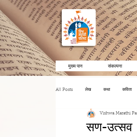
मुख्य पान
संकल्पना
All Posts
लेख
कथा
कविता
Vishwa Marathi Pa
चरित्र/व्यक्तीविशेष
अनुभव/आठवणी
सण-उत्सव