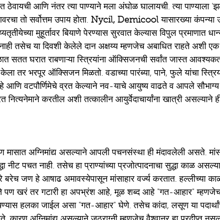
वत ठेवायची आणि नंतर त्या पाण्याने मला अंघोळ घालायची. त्या पाण्याला '
ावरचा तो सर्वोत्तम उपाय होता.
 Nycil, Demicool
 यासारख्या कंपन्या
षय्यतृतीयेच्या मुहूर्तावर बियाणे पेरण्यास सुरवात केल्यास विपुल प्रमाणात ध
ाही तसेच या दिवशी केलेले दान अक्षय्य म्हणजेच अबाधित राहते अशी एक
ात सतत घरात राबणाऱ्या स्त्रियांना ऑक्सिजनची सर्वांत जास्त आवश्यकता
केला तर भरपूर ऑक्सिजन मिळतो. वडाच्या पारंब्या, पाने, फुले यांचा स्त्रियां
े आणि वटपौर्णिमेचे व्रत केल्याने नव-याचे आयुष्य वाढते व आपले सौभाग्
व्रत नित्यनेमाने करतील अशी तत्कालीन आयुर्वेदाचार्यांना खात्री असल्याने ह
ण मासात अग्निमांद्य असल्याने आपली पचनसंस्था ही मंदावलेली असते. मा
ा नीट पचत नाही. तसेच हा प्राण्यांच्या प्रजोत्पादनाचा सुद्धा काळ असल्या
रे बरेच जण हे आषाढ अमावस्येपासून मांसाहार वर्ज्य करतात. हल्लीच्या का
 पण खरं तर गटारी हा अपभ्रंश आहे, मूळ शब्द आहे "गत-आहार" म्हणजे
चण्यास हलका जाईल असा "गत-आहार" घेणे. तसेच कांदा, लसूण या पदार्थां
े. कारण अग्निमांद्य असल्याने जठराग्नी म्हणजेच वैश्वानर हा प्रदीप्त नसल