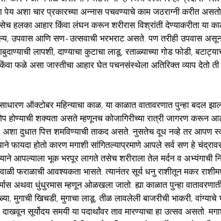
्य आणि पेय अशा चार प्रकारच्या अन्नास पचवण्याचे काम जठराग्नी करीत असत
तसेच हलका आहार किंवा लंघन करून शरीरास विश्रांती देण्याकरीता या क
ल्य, उपवास आणि सण-उत्सवाची भरभराट असते. पण तरीही उपवास असून सु
ुदाण्याची लापशी, दाण्याचा कुटाचा लाडू, रताळ्याच्या गोड फोडी, बटाट्य
 किंवा फळे असा जास्तीचा आहार घेत पचनसंस्थेला अतिरिक्त व्याप देतो ती 
च साधारण ऑक्टोबर महिन्याचा काळ, या काळात वातावरणात पुन्हा बदल झाल्य
कोप होण्याची शक्यता असते म्हणूनच कोजागिरीच्या रात्री जागरण करून आटी
े, अशा दुधात पित्त शमविण्याची ताकद असते. नुसतेच दूध नव्हे तर आपण स्व
याने फायदा होतो कारण मगाशी सांगितल्याप्रमाणे आपले सर्व सण हे चंद्र
याने आपल्याला भूक भरपूर लागते तसेच शरीराला तेल मर्दन व अभ्यंगाची न
वाळी फराळाची आवश्यकता भासते. त्यानंतर सूर्य धनु राशीतून मकर राशीमध्
ुर्मास अथवा धुंधुरमास म्हणून ओळखला जातो. ह्या काळात पुन्हा वातावरणात
ोळ्या, मुगाची खिचडी, मुगाचा लाडू, तीळ लावलेली बाजरीची भाकरी, वांग्याचे
ेद्य दाखवून सूर्योदय समयी या पदार्थांवर ताव मारण्याचा हा उत्सव असतो. मगा