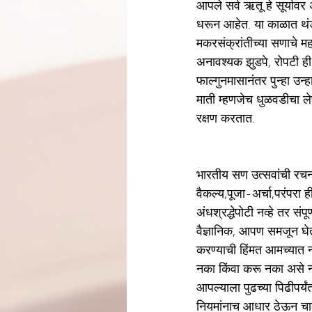
आपले सर्व ऋतू हे सूर्यावर
धरून आहेत. या काळात थंडी
मकरसंक्रांतीच्या सणाचे मह
अनावश्यक झुडपे, रोपटी ही 
फाल्गुनमासानंतर पुन्हा उन्ह
माती म्हणजेच धुळवडीचा ले
रक्षण करतात. 
भारतीय सण उत्सवांची रचना
वैकल्य,पूजा-अर्चा,परंपरा 
अंधश्रद्धेपोटी नव्हे तर सं
वैज्ञानिक, आपण समजून घेतला
करण्याची हिंमत आमच्यात नव
नका किंवा करू नका असे न
आपल्याला पुढच्या पिढीपर्य
नियमांनाच आधार ठेऊन चा