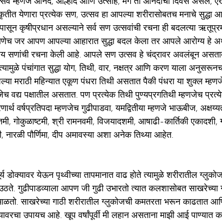
कृतीत येणारा प्रत्येक सण, उत्सव हा आपल्या शरीरासोबतच मनाचे सुद्धा
पासून कृषीप्रधान असल्याने सर्व सण उत्सवांची रचना ही बदलत्या ऋतूप्रम
ेच जर आपण आपल्या आहारात सुद्धा बदल केला तर आपले आरोग्य हे अर्थ
भारतीय सणांची रचना केली आहे. आपले सण उत्सव हे चंद्रावर अवलंबून असत
्यामुळे पंचांगात सुद्धा योग, तिथी, वार, नक्षत्र आणि करण याला अनुसरूनच
्या मराठी महिन्यात एकूण पंधरा तिथी असतात पैकी पंधरा या शुक्ल म्हणजे
णजेच वद्य पक्षातील असतात. पण प्रत्येक तिथी पुण्यप्रगतिथी म्हणजेच प्रत्य
र्थ वर्षप्रतिपदा म्हणजेच गुढीपाडवा, यमद्वितीया म्हणजे भाऊबीज, अक्षय्यतृ
्तमी, गोकुळाष्टमी, श्री रामनवमी, विजयादशमी, आषाढी-कार्तिकी एकादशी, गो
, नारळी पौर्णिमा, दीप अमावस्या अशा अनेक तिथ्या आहेत.  
ूर्य डोक्यावर येऊन पृथ्वीच्या तापमानात वाढ होते त्यामुळे शरीरातील ग्लु
ळ उठते. गुढीपाडव्याला आपण जी गुढी उभारतो त्यात कलशासोबत साखरेच्या
ा माळतो. साखरेच्या गाठी शरीरातील ग्लुकोजची कमतरता भरून काढतात आणि क
ावरचा उपायच आहे. खूप वर्षांपूर्वी मी लहान असताना माझी आई पाण्यात कड