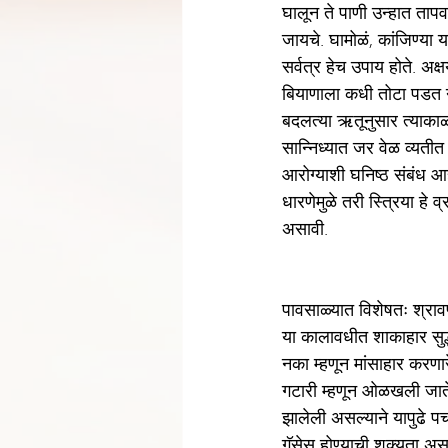
घालून ते पाणी उन्हात ताप
जायचे. घामोळं, कांजिण्या य
सर्वत्र हेच उपाय होते. अक्
बियाणाला कधी तोटा पडत न
बदलत्या ऋतूनुसार त्याकाळ
सान्निध्यात जर वेळ व्यतीत 
आरोग्याशी घनिष्ठ संबंध आह
धारणेमुळे तरी स्त्रिया हे 
असावी. 
पावसाळ्यात विशेषतः श्राव
या कालावधीत शाकाहार सुद्ध
नका म्हणून मांसाहार करणा
गटारी म्हणून ओळखली जाते
झालेली असल्याने यापुढे प
गॅसेस होण्याची शक्यता असत