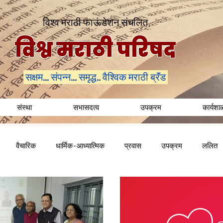
विश्व मराठी फाऊंडेशन संचलित
विश्व मराठी परिषद
सक्षम... संपन्न... समृद्ध.. वैश्विक मराठी ब्रॅंड
संस्था
सभासदत्व
उपक्रम
कार्यशा
वैचारिक
धार्मिक-आध्यात्मिक
प्रवास
उपक्रम
ललित