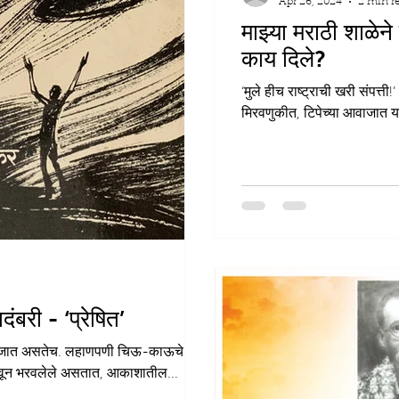
Apr 26, 2024
2 min r
माझ्या मराठी शाळेने
काय
‘मुले हीच राष्ट्राची खरी संपत्ती!’
मिरवणुकीत, टिपेच्या आवाजात या
बरी - ‘प्रेषित’
जन्मजात असतेच. लहाणपणी चिऊ-काऊचे घास
देखील आपल्याला आईने चांदोमामा दाखवून भरवलेले असतात, आकाशातील...