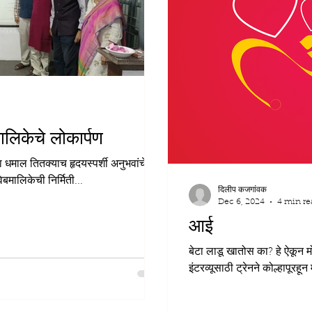
ालिकेचे लोकार्पण
ऱ्या धमाल तितक्याच हृदयस्पर्शी अनुभवांचे
बमालिकेची निर्मिती...
दिलीप कजगांवक
Dec 6, 2024
4 min re
आई
बेटा लाडू खातोस का? हे ऐकून म
इंटरव्यूसाठी ट्रेनने कोल्हापूरहून