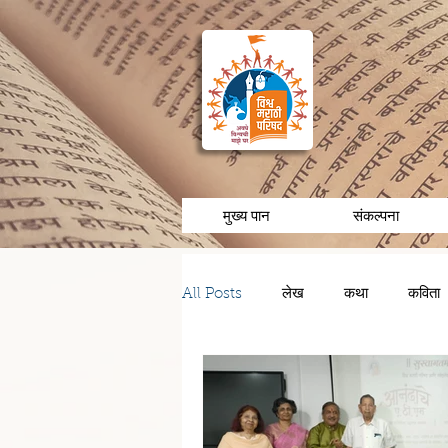
मुख्य पान
संकल्पना
All Posts
लेख
कथा
कविता
चरित्र/व्यक्तीविशेष
अनुभव/आठवणी