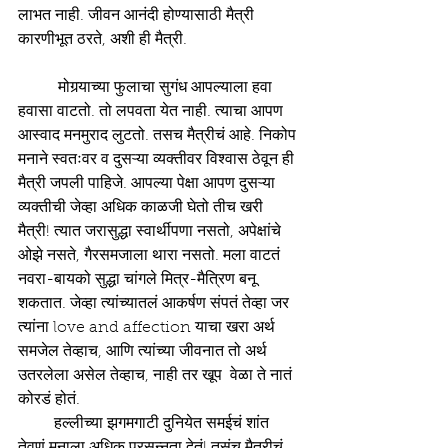
लाभत नाही. जीवन आनंदी होण्यासाठी मैत्री 
कारणीभूत ठरते, अशी ही मैत्री.
          मोगर्‍याच्या फुलाचा सुगंध आपल्याला हवा 
हवासा वाटतो. तो लपवता येत नाही. त्याचा आपण 
आस्वाद मनमुराद लुटतो. तसच मैत्रीचं आहे. निकोप 
मनाने स्वतःवर व दुसऱ्या व्यक्तीवर विश्वास ठेवून ही 
मैत्री जपली पाहिजे. आपल्या पेक्षा आपण दुसऱ्या 
व्यक्तीची जेव्हा अधिक काळजी घेतो तीच खरी 
मैत्री! त्यात जरासुद्धा स्वार्थीपणा नसतो, अपेक्षांचे 
ओझे नसते, गैरसमजाला थारा नसतो. मला वाटतं 
नवरा-बायको सुद्धा चांगले मित्र-मैत्रिण बनू 
शकतात. जेव्हा त्यांच्यातलं आकर्षण संपतं तेव्हा जर 
त्यांना love and affection याचा खरा अर्थ 
समजेल तेव्हाच, आणि त्यांच्या जीवनात तो अर्थ 
उतरलेला असेल तेव्हाच, नाही तर खूप  वेळा ते नातं 
कोरडं होतं.
         हल्लीच्या झगमगाटी दुनियेत समईचं शांत 
तेवणं मनाला अधिक प्रसन्नता देतं! तसंच मैत्रीचं 