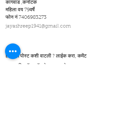
कागवाड ,कर्नाटक 
महिला वय 79वर्षे 
फोन नं 7406983273
jayashreep1941@gmail.com
ही ब्लॉग पोस्ट कशी वाटली ? लाईक करा, कमेंट 
करा आणि व्हॉट्सअ‍ॅप, फेसबुकवर शेअर करा.
लेख