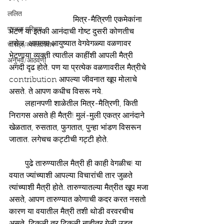
ललित
                                मित्र-मैत्रिणी एकमेकांना 
पुस्तक परिचय
भेटणं या इतकी आनंदाची गोष्ट दुसरी कोणतीच 
नसेल. आपल्या आयुष्यात वेगवेगळ्या वळणावर 
चरित्र/व्यक्तीविशेष
भेटणार्‍या व्यक्ती त्यातील काहींशी आपली मैत्री 
अनुभव/आठवणी
अगदी दृढ होते. पण या प्रत्येक वळणावरील मैत्रीचे 
contribution आपल्या जीवनात खूप मोलाचे 
असते. ते आपण कधीच विसरू नये.
        लहानपणी शाळेतील मित्र-मैत्रिणी, किती 
निरागस असते ही मैत्री! मुलं-मुली एकत्र आनंदाने 
खेळतात, रुसतात, फुगतात, पुन्हा भांडण विसरून 
जातात. लगेचच कट्टीची गट्टी होते. 
        पुढे तारुण्यातील मैत्री ही काही वेगळीच! या 
वयात ज्यांच्याशी आपल्या विचारांची तार जुळते 
त्यांच्याशी मैत्री होते. तारुण्यातल्या मैत्रीत खूप मजा 
असते, आपण तारुण्यात कोणाची कदर करत नसतो 
कारण या वयातील मैत्री तशी थोडी वरवरचीच 
असते. टिकली तर टिकली नाहीतर गेली उडत. 