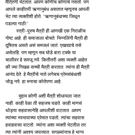
मैत्रिणी भेटतात. आपण कोणीच कोणाचे नसतो. पण 
आपले काहीतरी ऋणानुबंध असतात म्हणूनच आपली 
भेट त्या व्यक्तीशी होते. "ऋणानुबंधाच्या जिथून 
पडल्या गाठी!"
         स्त्री-पुरुष मैत्री ही आणखी एक निराळीच 
गोष्ट आहे. ही समाजाला बोचते. भिन्नलिंगी मैत्री ही 
दूषितच असते असं समजलं जातं. एखाद्याचे तसे 
असेलहि. पण म्हणून सब घोडे बारा टक्के या 
चालीवर हे समजू नये. कितीतरी अशा व्यक्ती आहेत 
की ज्या निखळ सच्ची मैत्री करतात. त्यांना ही मैत्री 
आनंद देते. हे मैत्रीचे नाते लगेचच प्रेमसंबंधाशी 
जोडू नये. हा मनाचा कोतेपणा आहे.
           मुद्दाम कोणी अशी मैत्री शोधायला जात 
नाही. काही वेळा ती सहजच घडते. काही माणसं 
थोड्या सहवासानेहि आपलीशी वाटतात. आपण 
त्यांच्या स्वभावाच्या प्रेमात पडतो, त्यांचा सहवास 
हवाहवासा वाटतो. ज्यांना अशा व्यक्ती भेटतील तर 
त्या त्यांनी अवश्य जपाव्यात. सगळ्यांनाच हे भाग्य 