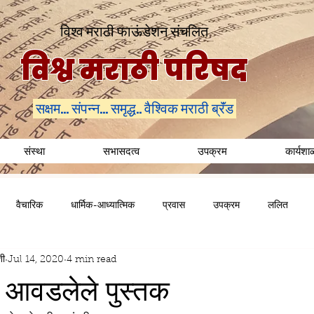
विश्व मराठी फाऊंडेशन संचलित
विश्व मराठी परिषद
सक्षम... संपन्न... समृद्ध.. वैश्विक मराठी ब्रॅंड
संस्था
सभासदत्व
उपक्रम
कार्यशा
वैचारिक
धार्मिक-आध्यात्मिक
प्रवास
उपक्रम
ललित
शी
Jul 14, 2020
4 min read
ा आवडलेले पुस्तक