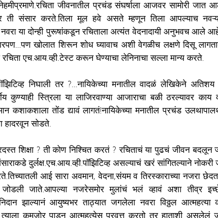
नेहमीप्रमाणे.रचिता जीवनातील प्रचंड संघर्षाला आजवर सामोरी जात आ
बर ती संसार करते.तिला मूल हवे असते म्हणून तिला आपल्याच नवऱ्य
ा या दोन्ही पुरूषांकडून रचिताला अत्यंत वेदनादायी अनुभवच आले आह
पण...पण खोलात शिरून शोध घ्यावाच अशी वेगळीच लक्षणे दिसू लागतात
हा रचिता एच.आय.व्ही.टेस्ट करून घेण्याचा लेनिनाचा सल्ला मान्य करते.
ॉझिटिव्ह निघाली तर ?...नायिकेच्या मनातील वादळं लेखिकेने अतिशय प
्गीय कुण्याही स्त्रिला या लाजिरवाण्या आजाराचा बळी ठरल्यावर काय व
ान कशाकशाला तोंड द्यावं लागतं!नायिकेच्या मनातील प्रचंड उलथापालथ,
ला हादरवून सोडते.
जबरदस्त शिक्षा ? ती कोण निश्चित करतं ? रचिताचं या पुढचं जीवन बदलून ज
साराकडे दुर्लक्ष.एच.आय.व्ही.पॉझिटिव्ह असल्याचं खरं सांगितल्याने नोकरी
रते.तिच्यातली आई सारा अवमान, वेदना,संयम व तिरस्काराच्या नजरा छेदत
ी जोडली जाते.आपल्या नजरेसमोर मुलांचं भलं व्हावं अशा तीव्र इच्छ
निदान झाल्यानं आयुष्यभर ताठ्यात जगलेला नवरा विठ्ठल आत्महत्या
र त्याला कमजोर पाडून आत्महत्येस प्रवृत्त करतो तर हाताशी असलेलं ज