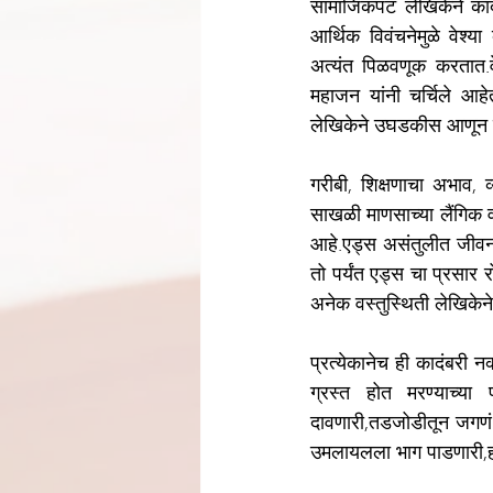
सामाजिकपट लेखिकेने कादंब
आर्थिक विवंचनेमुळे वेश्य
अत्यंत पिळवणूक करतात.वेश
महाजन यांनी चर्चिले आहेत
लेखिकेने उघडकीस आणून द
गरीबी, शिक्षणाचा अभाव, 
साखळी माणसाच्या लैंगिक वर्
आहे.एड्स असंतुलीत जीवनमा
तो पर्यंत एड्स चा प्रसार
अनेक वस्तुस्थिती लेखिकेन
प्रत्येकानेच ही कादंबरी न
ग्रस्त होत मरण्याच्या 
दावणारी,तडजोडीतून जगणं श
उमलायलला भाग पाडणारी,हज