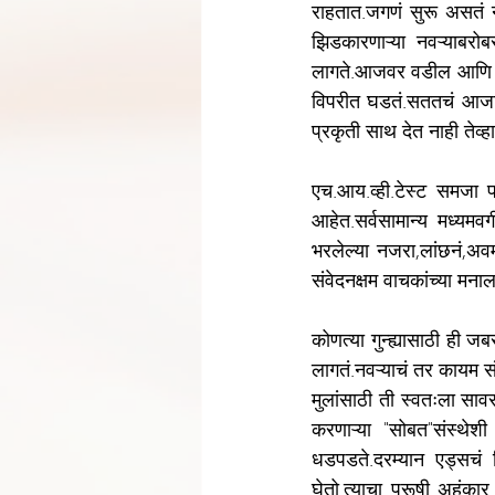
राहतात.जगणं सुरू असतं 
झिडकारणाऱ्या नवऱ्याबरो
लागते.आजवर वडील आणि नवर
विपरीत घडतं.सततचं आजार
प्रकृती साथ देत नाही तेव्
एच.आय.व्ही.टेस्ट समजा प
आहेत.सर्वसामान्य मध्यमवर
भरलेल्या नजरा,लांछनं,अवम
संवेदनक्षम वाचकांच्या मना
कोणत्या गुन्ह्यासाठी ही 
लागतं.नवऱ्याचं तर कायम सं
मुलांसाठी ती स्वतःला साव
करणाऱ्या "सोबत"संस्थेश
धडपडते.दरम्यान एड्सचं 
घेतो.त्याचा पुरूषी अहंका