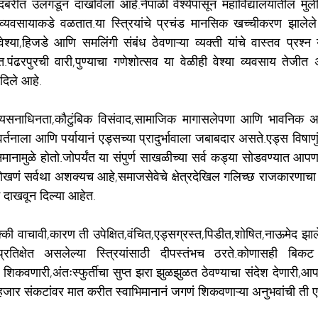
रीत उलगडून दाखविला आहे.नेपाळी वेश्येपासून महाविद्यालयातील मुलींप
ा व्यवसायाकडे वळतात.या स्त्रियांचे प्रचंड मानसिक खच्चीकरण झालेले
्या,हिजडे आणि समलिंगी संबंध ठेवणाऱ्या व्यक्ती यांचे वास्तव प्रश्न
.पंढरपुरची वारी,पुण्याचा गणेशोत्सव या वेळीही वेश्या व्यवसाय तेजीत अ
िले आहे.
व्यसनाधिनता,कौटुंबिक विसंवाद,सामाजिक मागासलेपणा आणि भावनिक असं
तनाला आणि पर्यायानं एड्सच्या प्रादुर्भावाला जबाबदार असते.एड्स विषाणुंमु
नामुळे होतो.जोपर्यंत या संपुर्ण साखळीच्या सर्व कड्या सोडवण्यात आपण
 रोखणं सर्वथा अशक्यच आहे,समाजसेवेचे क्षेत्रदेखिल गलिच्छ राजकारणा
े दाखवून दिल्या आहेत.
क्की वाचावी,कारण ती उपेक्षित,वंचित,एड्सग्रस्त,पिडीत,शोषित,नाऊमेद झालेल
प्रतिक्षेत असलेल्या स्त्रियांसाठी दीपस्तंभच ठरते.कोणासही बिकट
िकवणारी,अंतःस्फुर्तीचा सुप्त झरा झुळझुळत ठेवण्याचा संदेश देणारी,आप
ार संकटांवर मात करीत स्वाभिमानानं जगणं शिकवणाऱ्या अनुभवांची ती 