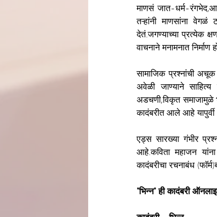
माणसं जात-धर्म-रंगभेद,आर
तऱ्हांनी माणसांना वेगळं
देतं.जगण्याच्या प्रत्येक 
वाचनाने मनामनात निर्माण हो
सामाजिक प्रश्नांची अचूक 
अवेळी जाण्याने साहित्य 
अडचणी,विकृत समाजामुळे भो
कादंबरीत आले आहे यापुर्वी 
एड्स सारख्या गंभीर प्रश
आहे.कविता महाजन यांना मर
कादंबरीचा रचनाबंध (फॉर्म
"भिन्न" ही कादंबरी ऑनला