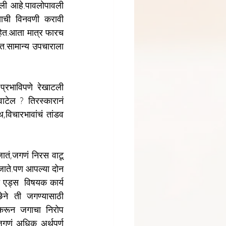
ली आहे.पावलोपावली 
ाची विनवणी करावी 
ेत.आता मात्र फारच 
.सामान्य उपचाराला 
्रभाविपणे रेखाटली 
ाटेल ? तिरस्कारानं 
विचारभावांचं तांडव 
ातं,जगणं निरस वाटू 
 जाते.पण आपल्या दोन 
 एड्स  विषयक कार्य 
ेने ती जगण्यासाठी 
 करून जगाचा निरोप 
गणं अधिक अर्थपूर्ण 