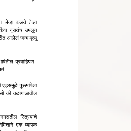
ेव्हा कळते तेव्हा 
ंवा नुसतंच उमलून 
 आलेलं जन्म,मृत्यू 
ाषेतील प्रवाहिपण-
तं.
मुळे पुरूषांपेक्षा 
असो की तळागाळातील 
ातील स्त्रियांचे 
मित्ताने एक व्यापक 