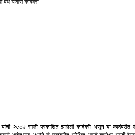
 वेध घेणारी कादंबरी
यांची २oo७ साली प्रकाशित झालेली कादंबरी असून या कादंबरीत लेखि