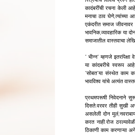
स्त्रियांचे विविध प्रश्न ह
कादंबरींची रचना केली आहे.ए
मनाचा ठाव घेणे,त्यांच्या
एकंदरीत समाज जीवनावर होणा
भावनिक,व्यावहारिक या दोन्
समाजातील वास्तवाचा लेखि
" भीन्न" म्हणजे इतरांपेक्
या कांदबरीचे स्वरूप आहे
"सोबत"या संस्थेत काम करत
भावविश्व यांचे अत्यंत वास्
प्रथमपरूषी निवेदनाने सुरू
दिसते.वरवर तीही सुखी असल
असलेली दोन मुलं,नवराबायक
करत नाही.रोज ठरल्यावेळी
ठिकाणी काम करणाऱ्या अ