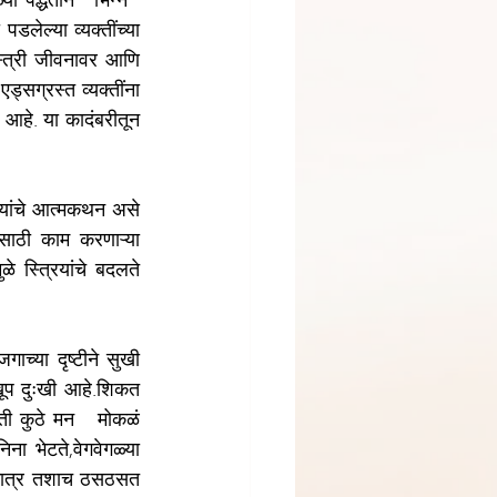
ा पद्धतीने " भिन्न " 
लेल्या व्यक्तींच्या 
स्त्री जीवनावर आणि 
्सग्रस्त व्यक्तींना 
 आहे. या कादंबरीतून 
रियांचे आत्मकथन असे 
ंसाठी काम करणाऱ्या 
 स्त्रियांचे बदलते 
ाच्या दृष्टीने सुखी 
खूप दुःखी आहे.शिकत 
ती कुठे मन   मोकळं 
 भेटते,वेगवेगळ्या 
मात्र तशाच ठसठसत 