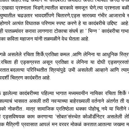
ाताळले आहेत.रूढ अर्थाने जे कादंबरीत अपेक्षित असते त्यापेक्षा अगदी वेगळ्य
खाद्या प्रश्नाला भिडणे,त्यातील बारकावे समजून घेणे,त्या प्रश्नाला बळी पड
 आयुष्यातील चढउतार भावदर्शीपणे चितारणे,एड्स सारख्या गंभीर आजाराचे 
रे अत्यंत विघातक परिणाम स्पष्ट करणे हे या कादंबरीचे उद्दिष्ट  आहे.एड
ही पातळ्यांवर करावा लागणारा टोकाचा संघर्ष हा " भिन्न " कादंबरीचा गाभा
का कविता महाजन यांनी तळमळीने वेध घेतला आहे.
षा वेगळे असलेले रचिता शिर्के,प्रतिक्षा कमल ,आणि लेनिना या आधुनिक स्त्
.रचिता ही एड्सग्रस्त असून प्रतिक्षा व लेनिना या दोघी एड्सग्रस्ता
ात.बदलत्या परिस्थितीत स्रियांपुढे उभी असलेली आव्हाने आणि त्यामुळे
तवदर्शी चित्रण कादंबरीत आहे.
 झालेल्या कादंबरीच्या पहिल्या भागात मध्यमवयीन नायिका रचिता शिर्के जग
्याचं भासवत असली तरी नवऱ्याच्या बाहेरख्याली वर्तनाने अंतर्गत ती 
ो नोकरीत.. मात्र सामाजिक प्रतिष्ठेला धक्का पोहोचू नये या भितीने 
 एड्सविषयक काम करणाऱ्या "सोबत"संस्थेत कोऑर्डीनेटर असलेली लेनिना
नेक मैत्रिणी प्रवासात आपलं मन वरवर मोकळं करतात.आतल्या जखमा 