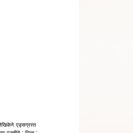
केने एड्सग्रस्त  