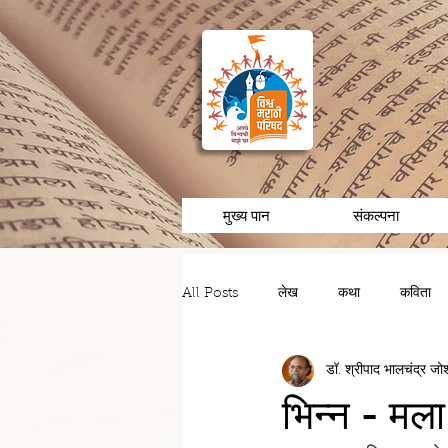
मुख्य पान
संकल्पना
All Posts
लेख
कथा
कविता
डॉ. श्रीपाद भालचंद्र जो
चरित्र/व्यक्तीविशेष
अनुभव/आठवणी
भिन्न - मल