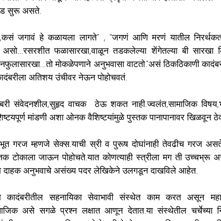
ड सुरू असते.
कसं जगावं हे कळायला लागते" , "जगणं आणि मरणं यातील निरर्थकता ज
असो...रसरशीत फळासारखा,वाळून तडकलेल्या शेंगेतल्या बी सारखा कि
रानफुलासारखा...तो मोकळेपणाने अनुभवासा वाटतो."असं ठिकठिकाणी कादंबरीत
कादंबरीला अतिशय उंचीवर नेऊन पोहोचवतं.
बरी संवेदनशील,सुहृद वाचक  ठेऊ शकत नाही.ज्वलंत,सामाजिक विषय,भ
शिष्टयपूर्ण मांडणी अशा ओनक वैशिष्टयांमुळे पुस्तक पानापानावर खिळवून ठेव
 गरज म्हणजे सेक्स.याची स्री व पुरूष दोघांनाही तेवढीच गरज असते.एड्स
क टोकाला जाऊन पोहोचते.यात कोणत्याही स्त्रीला मग ती उच्चभ्रू 
ा दाहक अनुभवाचे असंख्य पदर लेखिकेने उलगडून दाखविले आहेत.
या कादंबरीतील सहनायिका सेवाभावी संस्थेत काम करत असून महानगर
ाजिक असे सगळे प्रश्न लक्षात आणून देतात.या संस्थेतील चर्चेच्या नि