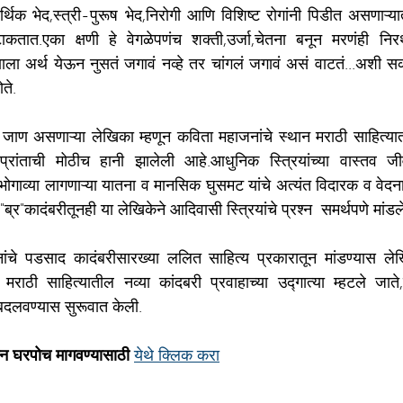
्थिक भेद,स्त्री-पुरूष भेद,निरोगी आणि विशिष्ट रोगांनी पिडीत असणाऱ्य
 टाकतात.एका क्षणी हे वेगळेपणंच शक्ती,उर्जा,चेतना बनून मरणंही निर
क्षणाला अर्थ येऊन नुसतं जगावं नव्हे तर चांगलं जगावं असं वाटतं...अशी सक
ते.
जाण असणाऱ्या लेखिका म्हणून कविता महाजनांचे स्थान मराठी साहित्यात भक
प्रांताची मोठीच हानी झालेली आहे.आधुनिक स्त्रियांच्या वास्तव जी
गाव्या लागणाऱ्या यातना व मानसिक घुसमट यांचे अत्यंत विदारक व वेदनाम
"ब्र"कादंबरीतूनही या लेखिकेने आदिवासी स्त्रियांचे प्रश्न  समर्थपणे मांडले
्नांचे पडसाद कादंबरीसारख्या ललित साहित्य प्रकारातून मांडण्यास ले
ाठी साहित्यातील नव्या कांदबरी प्रवाहाच्या उद्गात्या म्हटले जाते,
)बदलवण्यास सुरूवात केली.
इन घरपोच मागवण्यासाठी
येथे क्लिक करा