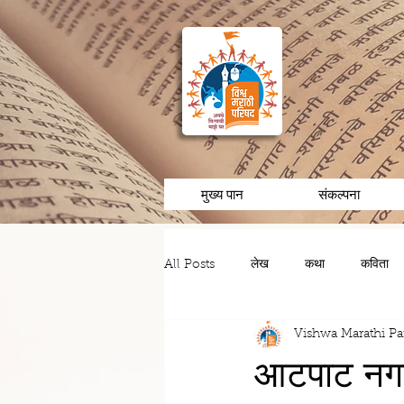
मुख्य पान
संकल्पना
All Posts
लेख
कथा
कविता
Vishwa Marathi Pa
चरित्र/व्यक्तीविशेष
अनुभव/आठवणी
आटपाट नगर