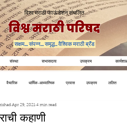
विश्व मराठी फाऊंडेशन संचलित
विश्व मराठी परिषद
सक्षम... संपन्न... समृद्ध.. वैश्विक मराठी ब्रॅंड
संस्था
सभासदत्व
उपक्रम
कार्यशा
वैचारिक
धार्मिक-आध्यात्मिक
प्रवास
उपक्रम
ललित
rishad
Apr 29, 2021
4 min read
ाची कहाणी