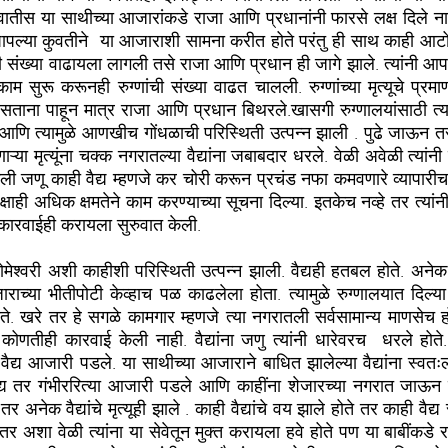
वातीस या साथीच्या आजारांकडे राजा आणि प्रधानांनी फारसे लक्ष दिले नाही
ापल्या कुवतीने  या आजाराशी सामना करीत होते परंतु ही साथ काही आटोक्य
 संख्या वाढायला लागली तसे राजा आणि प्रधान ही जागे झाले. त्यांनी आपल
ाम सुरू करूनही रुग्णांची संख्या वाढत चालली. रुग्णांच्या मृत्यूचे प्रम
ताना पाहून मात्र राजा आणि प्रधान बिथरले.खासगी रुग्णालयांसाठी त्या
आणि त्यामुळे आणखीच गोंधळाची परिस्थिती उत्पन्न झाली . पुढे जाऊन तर त
ाऱ्या मृत्यूंना चक्क नगरातल्या वैद्यांना जबाबदार धरले. वेळी अवेळी त्यांनी वैद
ली जणू काही वैद्य म्हणजे कर चोरी करून प्रचंड नफा कमवणारे व्यापारीच
र्वीपेक्षाही अधिक क्षमतेने काम करण्याच्या सूचना दिल्या. इतकेच नव्हे तर त्या
ीर कारवाईही करायला सुरुवात केली.
राच्या भीतीपोटी केव्हाच पळ काढलेला होता. त्यामुळे रुग्णालयात दिल्या
होते. खरे तर हे सगळे कामगार म्हणजे त्या नगरातली सर्वसामान्य माणसेच ह
र कोणतीही कारवाई केली नाही. वैद्यांना जणु त्यांनी धारेवरच  धरले होते. 
्य आजारी पडले. या साथीच्या आजाराने बाधित झालेल्या वैद्यांना स्वत
्य तर गंभीररित्या आजारी पडले आणि काहींना शेजारच्या नगरात जाऊन उप
 अनेक वैद्यांचे मृत्यूही झाले . काही वैद्यांचे वय झाले होते तर काही वैद्य स
तर अशा वेळी त्यांना या सेवेतून मुक्त करायला हवे होते पण या बाबींकडे 