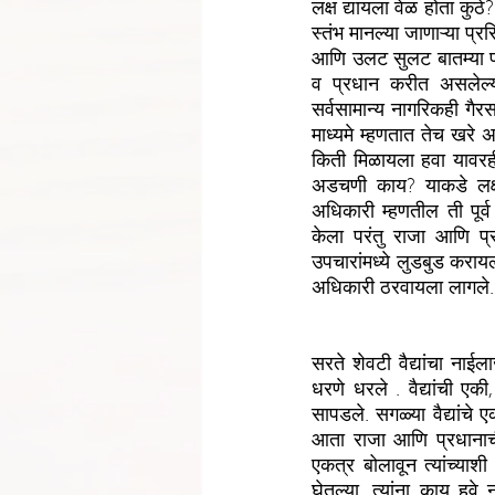
लक्ष द्यायला वेळ होता कुठ
स्तंभ मानल्या जाणाऱ्या प्रसि
आणि उलट सुलट बातम्या प्र
व प्रधान करीत असलेल्या
सर्वसामान्य नागरिकही गैरसम
माध्यमे म्हणतात तेच खरे अ
किती मिळायला हवा यावरही र
अडचणी काय? याकडे लक्ष 
अधिकारी म्हणतील ती पूर्व
केला परंतु राजा आणि प्
उपचारांमध्ये लुडबुड करायल
अधिकारी ठरवायला लागले. 
सरते शेवटी वैद्यांचा नाईल
धरणे धरले . वैद्यांची एक
सापडले. सगळ्या वैद्यांचे
आता राजा आणि प्रधानाची 
एकत्र बोलावून त्यांच्याश
घेतल्या, त्यांना काय हवे 