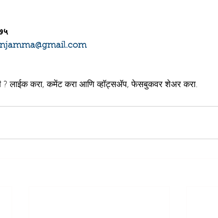
७५ 
injamma@gmail.com
ी ? लाईक करा, कमेंट करा आणि व्हॉट्सअ‍ॅप, फेसबुकवर शेअर करा.