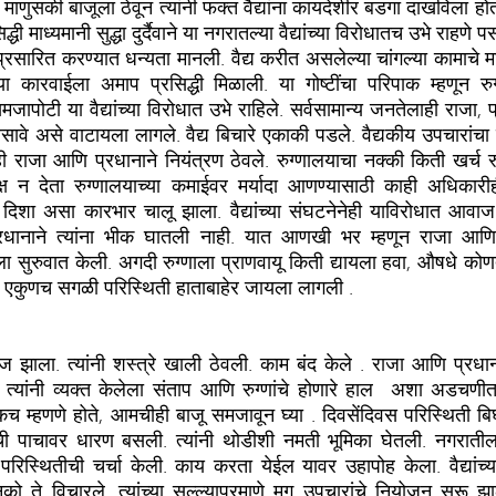
े? माणुसकी बाजूला ठेवून त्यांनी फक्त वैद्यांना कायदेशीर बडगा दाखविला ह
द्धी माध्यमानी सुद्धा दुर्दैवाने या नगरातल्या वैद्यांच्या विरोधातच उभे राहणे
सारित करण्यात धन्यता मानली. वैद्य करीत असलेल्या चांगल्या कामाचे मा
 कारवाईला अमाप प्रसिद्धी मिळाली. या गोष्टींचा परिपाक म्हणून रु
जापोटी या वैद्यांच्या विरोधात उभे राहिले. सर्वसामान्य जनतेलाही राजा, प
सावे असे वाटायला लागले. वैद्य बिचारे एकाकी पडले. वैद्यकीय उपचारांचा
ाजा आणि प्रधानाने नियंत्रण ठेवले. रुग्णालयाचा नक्की किती खर्च रुग्णा
न देता रुग्णालयाच्या कमाईवर मर्यादा आणण्यासाठी काही अधिकारीही
 दिशा असा कारभार चालू झाला. वैद्यांच्या संघटनेनेही याविरोधात आवाज 
रधानाने त्यांना भीक घातली नाही. यात आणखी भर म्हणून राजा आणि प्
ा सुरुवात केली. अगदी रुग्णाला प्राणवायू किती द्यायला हवा, औषधे कोणत
एकुणच सगळी परिस्थिती हाताबाहेर जायला लागली . 
ाज झाला. त्यांनी शस्त्रे खाली ठेवली. काम बंद केले . राजा आणि प्रधाना
ी, त्यांनी व्यक्त केलेला संताप आणि रुग्णांचे होणारे हाल  अशा अडचण
 एकच म्हणणे होते, आमचीही बाजू समजावून घ्या . दिवसेंदिवस परिस्थिती 
पाचावर धारण बसली. त्यांनी थोडीशी नमती भूमिका घेतली. नगरातील काही
ी परिस्थितीची चर्चा केली. काय करता येईल यावर उहापोह केला. वैद्यां
नको ते विचारले. त्यांच्या सल्ल्याप्रमाणे मग उपचारांचे नियोजन सुरू झा