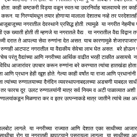
 होता. काही कष्टकरी विड्या वळून स्वतःचा उदरनिर्वाह चालवायचे तर काही
ाम करून. या गिरण्यांमधून तयार होणाऱ्या मालाला देशातच नव्हे तर परदेशातह
बाजूच्या नगरातील देवस्थाने प्रसिद्ध होती. त्यामुळे  या नगरीत नेहमीच पर
ख्याती होती ती म्हणजे या नगरातले वैद्य . या नगरातील वैद्य विद्वान तर
 दरात ते आपल्या सेवा रुग्णांना देत असत. याच कारणामुळे शेजारपाजा
ल रुग्णही आटपाट नगरातील या वैद्यकीय सेवेचा लाभ घेत असत.  बरे हो
यायचेच परंतु वैद्यांच्या आणि नगरीच्या आर्थिक वाढीत भरही टाकीत असायचे. नगर
 विविध आजारांवर उपचार करून रुग्णांना बरे करण्यात त्यांचा हातखंडा होता
ा आणि प्रधान हेही खूश होते. गेल्या काही वर्षांत या राजा आणि प्रधानांनी
ांना त्यांच्या रुग्णालयाच्या दैनंदिन व्यवस्थापनाबद्दलच्या अडचणी याबद्दल साध
 तर फारच दूर. उलट रुग्णालयांनी मात्र सर्व नियम व अटी पाळाव्यात अशी अ
्णालयांकडून मिळणारा कर व इतर उत्पन्नाकडे मात्र जातीने त्यांचे लक्ष अ
ालबोट लागले. या नगरीच्या राज्यात आणि देशात एका साथीच्या आजारा
साथीचा रोग या नगरातही झपाट्याने पसरायला लागला. या साथीच्या आजा