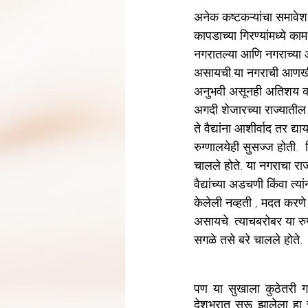
अनेक कष्टकऱ्यांचा समावेश
कापडाच्या गिरण्यांमध्ये क
नगरातल्या आणि नगराच्या आजू
असायची.या नगराची आणखी एक 
अनुभवी असूनही अतिशय कमी
अगदी शेजारच्या राज्याती
ते वैद्यांना आशीर्वाद तर द्
रुग्णालयेही सुसज्ज होती. 
चालले होते. या नगराचा राज
वैद्यांच्या अडचणी किंवा त्य
केलेली नव्हती , मदत करणे
असायचे. त्याचबरोबर या रुग
सगळे तसे बरे चालले होते.
पण या सुखाला कुठेतरी ग
देशभरात सुरू झालेला हा 