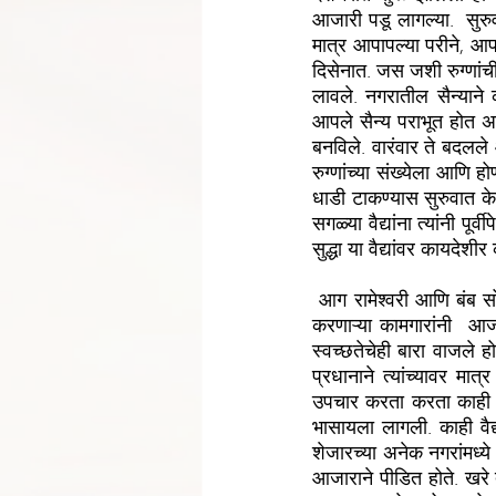
आजारी पडू लागल्या.  सुरु
मात्र आपापल्या परीने, आप
दिसेनात. जस जशी रुग्णांची
लावले. नगरातील सैन्याने क
आपले सैन्य पराभूत होत अस
बनविले. वारंवार ते बदलले 
रुग्णांच्या संख्येला आणि होण
धाडी टाकण्यास सुरुवात के
सगळ्या वैद्यांना त्यांनी पू
सुद्धा या वैद्यांवर कायदेश
 आग रामेश्वरी आणि बंब सोमेश्वरी अशी काहीशी परिस्थिती उत्पन्न झाली. वैद्यही हतबल होते. अनेक रुग्णालयातल्या काम 
करणाऱ्या कामगारांनी  आजा
स्वच्छतेचेही बारा वाजले 
प्रधानाने त्यांच्यावर मात्
उपचार करता करता काही वैद
भासायला लागली. काही वैद
शेजारच्या अनेक नगरांमध्ये तर
आजाराने पीडित होते. खरे 