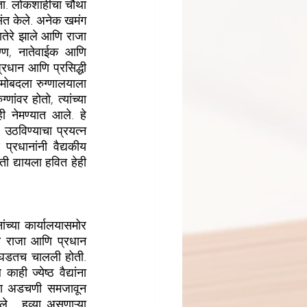
ोता. लोकशाहीचा चौथा 
 पसंत केले. अनेक खमंग 
तेरे झाले आणि राजा 
ग्ण, नातेवाईक आणि 
्रधान आणि प्रसिद्धी 
 मोबदला रुग्णालयाला 
ंवर होतो, त्यांच्या 
 नेमण्यात आले. हे 
उठविण्याचा प्रयत्न 
रधानांनी वैद्यकीय 
ी द्यायला हवित हेही 
ंच्या कार्यालयासमोर 
ीत राजा आणि प्रधान 
बिघडतच चालली होती. 
 ज्येष्ठ वैद्यांना 
च्या अडचणी समजावून 
ले . हव्या असणाऱ्या 