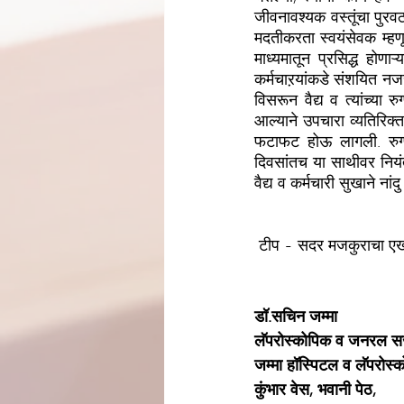
जीवनावश्यक वस्तूंचा पुरवठा
मदतीकरता स्वयंसेवक म्हणू
माध्यमातून प्रसिद्ध होणा
कर्मचाऱयांकडे संशयित नजरे
विसरून वैद्य व त्यांच्या 
आल्याने उपचारा व्यतिरिक्त
फटाफट होऊ लागली. रुग्ण
दिवसांतच या साथीवर नियं
वैद्य व कर्मचारी सुखाने ना
 टीप - सदर मजकुराचा एखा
डॉ.सचिन जम्मा
लॅपरोस्कोपिक व जनरल सर
जम्मा हॉस्पिटल व लॅपरोस्क
कुंभार वेस, भवानी पेठ,