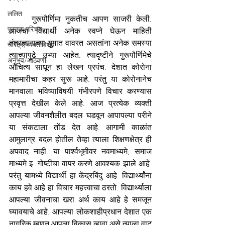
ललित
गुरूपौर्णिमा नुकतीच आपण साजरी केली. 
पुस्तक परिचय
आजचा विद्यार्थी अनेक स्वप्ने घेऊन माहिती 
तंत्रज्ञानाच्या युगात वावरत असतांना अनेक समस्या 
चरित्र/व्यक्तीविशेष
त्याच्यापुढे उभ्या आहेत. त्यादृष्टीने गुरूपौर्णिमेचे 
अनुभव/आठवणी
औचित्य साधून हा लेखन प्रपंच. देशात कोरोना 
महामारीचा कहर सुरू आहे. परंतु या कोरोनानेच 
मानवाला भविष्याविषयी गंभीरपणे विचार करण्यास 
प्रवृत्त देखील केले आहे. आज प्रत्येक व्यक्ती 
आपल्या जीवनशैलीत बदल घडवून आपापल्या परीने 
या संकटाला तोंड देत आहे. आगामी काळांत 
आमुलाग्र बदल होतील तेव्हा त्याला शिक्षणक्षेत्र ही 
अपवाद नाही. या पार्श्वभूमीवर नवमाध्यमे, समाज 
माध्यमे इ. गोष्टींचा वापर करणे आवश्यक झाले आहे. 
परंतु यामध्ये विद्यार्थी हा केंद्रबिंदु आहे. विद्यार्थ्यांना 
काय हवे आहे हा विचार महत्त्वाचा ठरतो. विद्यार्थ्याला 
आपल्या जीवनाचा खरा अर्थ काय आहे हे समजून 
घ्यावयाचे आहे. आपल्या लोकशाहीप्रधान देशात एक 
नागरिक म्हणून आपला विकास व्हावा असे त्याला वाटू 