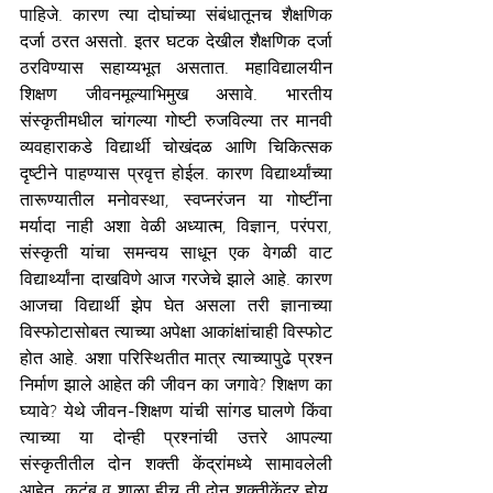
पाहिजे. कारण त्या दोघांच्या संबंधातूनच शैक्षणिक 
दर्जा ठरत असतो. इतर घटक देखील शैक्षणिक दर्जा 
ठरविण्यास सहाय्यभूत असतात. महाविद्यालयीन 
शिक्षण जीवनमूल्याभिमुख असावे. भारतीय 
संस्कृतीमधील चांगल्या गोष्टी रुजविल्या तर मानवी 
व्यवहाराकडे विद्यार्थी चोखंदळ आणि चिकित्सक 
दृष्टीने पाहण्यास प्रवृत्त होईल. कारण विद्यार्थ्यांच्या 
तारूण्यातील मनोवस्था, स्वप्नरंजन या गोष्टींना 
मर्यादा नाही अशा वेळी अध्यात्म, विज्ञान, परंपरा, 
संस्कृती यांचा समन्वय साधून एक वेगळी वाट 
विद्यार्थ्यांना दाखविणे आज गरजेचे झाले आहे. कारण 
आजचा विद्यार्थी झेप घेत असला तरी ज्ञानाच्या 
विस्फोटासोबत त्याच्या अपेक्षा आकांक्षांचाही विस्फोट 
होत आहे. अशा परिस्थितीत मात्र त्याच्यापुढे प्रश्न 
निर्माण झाले आहेत की जीवन का जगावे? शिक्षण का 
घ्यावे? येथे जीवन-शिक्षण यांची सांगड घालणे किंवा 
त्याच्या या दोन्ही प्रश्नांची उत्तरे आपल्या 
संस्कृतीतील दोन शक्ती केंद्रांमध्ये सामावलेली 
आहेत. कुटुंब व शाळा हीच ती दोन शक्तीकेंद्र होय. 