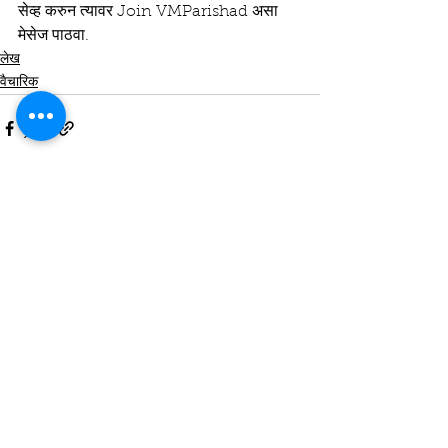
सेव्ह करुन त्यावर Join VMParishad असा 
मेसेज पाठवा.
लेख
वैचारिक
See All
Recent Posts