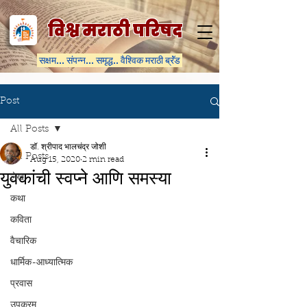
विश्व मराठी परिषद
सक्षम... संपन्न... समृद्ध.. वैश्विक मराठी ब्रॅंड
Post
All Posts
डॉ. श्रीपाद भालचंद्र जोशी
All Posts
Aug 15, 2020
2 min read
युवकांची स्वप्ने आणि समस्या
लेख
कथा
कविता
वैचारिक
धार्मिक-आध्यात्मिक
प्रवास
उपक्रम