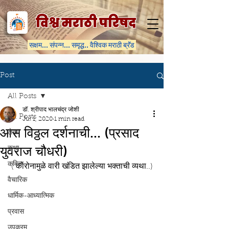
विश्व मराठी परिषद
सक्षम... संपन्न... समृद्ध.. वैश्विक मराठी ब्रॅंड
Post
All Posts
डॉ. श्रीपाद भालचंद्र जोशी
All Posts
Jul 1, 2020
1 min read
आस विठ्ठल दर्शनाची... (प्रसाद
लेख
युवराज चौधरी)
कथा
कविता
( कोरोनामुळे वारी खंडित झालेल्या भक्ताची व्यथा..)
वैचारिक
धार्मिक-आध्यात्मिक
प्रवास
उपक्रम