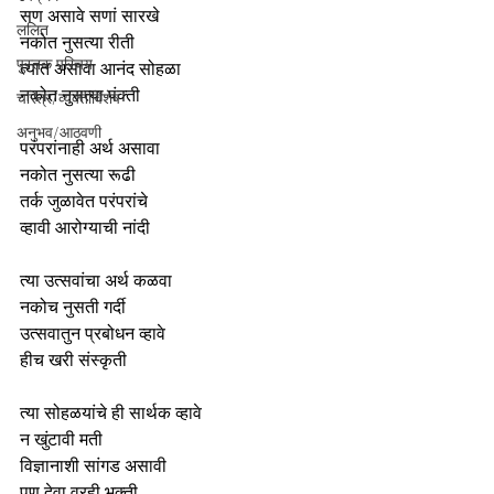
सण असावे सणां सारखे
ललित
नकोत नुसत्या रीती
पुस्तक परिचय
त्यात असावा आनंद सोहळा
नकोत नुसत्या पंक्ती
चरित्र/व्यक्तीविशेष
अनुभव/आठवणी
परंपरांनाही अर्थ असावा
नकोत नुसत्या रूढी
तर्क जुळावेत परंपरांचे
व्हावी आरोग्याची नांदी
त्या उत्सवांचा अर्थ कळवा
नकोच नुसती गर्दी
उत्सवातुन प्रबोधन व्हावे
हीच खरी संस्कृती
त्या सोहळयांचे ही सार्थक व्हावे
न खुंटावी मती
विज्ञानाशी सांगड असावी
पण देवा वरही भक्ती