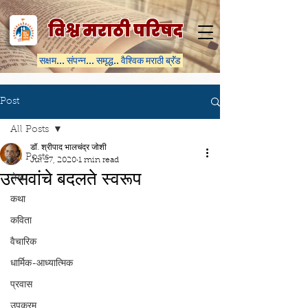
विश्व मराठी परिषद
सक्षम... संपन्न... समृद्ध.. वैश्विक मराठी ब्रॅंड
Post
All Posts
डॉ. श्रीपाद भालचंद्र जोशी
All Posts
Jul 27, 2020
1 min read
उत्सवांचे बदलते स्वरूप
लेख
कथा
कविता
वैचारिक
धार्मिक-आध्यात्मिक
प्रवास
उपक्रम