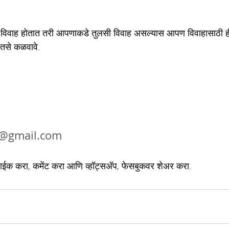
तसे कळवावे.
0@gmail.com
ईक करा, कमेंट करा आणि व्हॉट्सअ‍ॅप, फेसबुकवर शेअर करा.