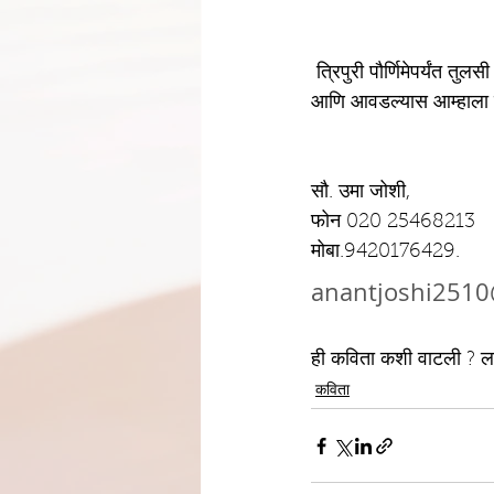
 त्रिपुरी पौर्णिमेपर्यंत तुलसी विवाह होतात तरी आपणाकडे तुलसी विवाह असल्यास आपण विवाहासाठी ही मंगलाष्टक म्हणावी 
आणि आवडल्यास आम्हाला 
सौ. उमा जोशी, 
फोन 020 25468213
मोबा.9420176429.
anantjoshi251
ही कविता कशी वाटली ? ला
कविता