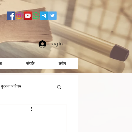
Log In
ळा
संपर्क
ब्लॉग
पुस्तक परिचय