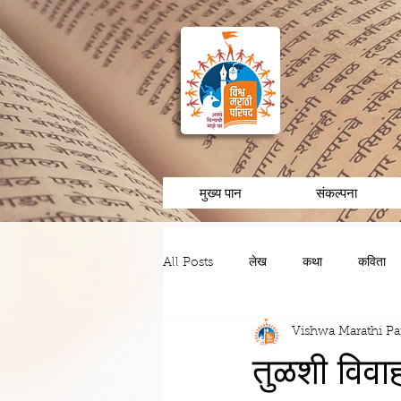
मुख्य पान
संकल्पना
All Posts
लेख
कथा
कविता
Vishwa Marathi Pa
चरित्र/व्यक्तीविशेष
अनुभव/आठवणी
तुळशी विवा