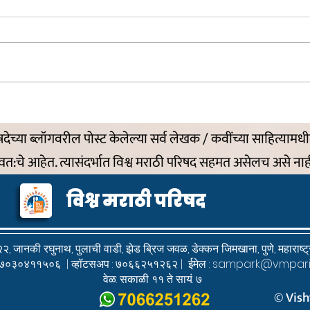
पक्षांच
आहे मनोहारी जरी ....माझा मास्क
िषदेच्या ब्लॉगवरील पोस्ट केलेल्या सर्व लेखक / कवींच्या साहित्यामध
्वत:चे आहेत. त्यासंदर्भात विश्व मराठी परिषद सहमत असेलच असे नाह
विश्व मराठी परिषद
२, जानकी रघुनाथ, पुलाची वाडी,
झेड ब्रिज जवळ, डेक्कन जिमखाना,
पुणे, महाराष
 : ७०३०४११५०६ | व्हॉटसअप : ७०६६२५१२६२ | ईमेल :
sampark@vmpari
वेळ: सकाळी ११ ते सायं. ७
© Vish