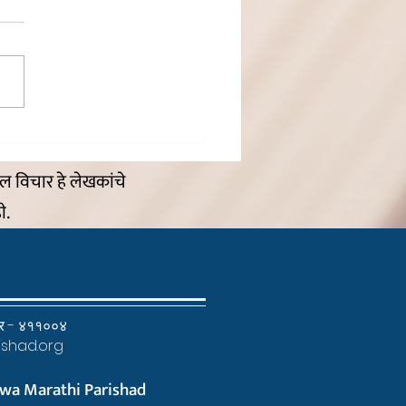
े घरटे
ील विचार हे लेखकांचे
ी.
्ट्र - ४११००४
shad.org
wa Marathi Parishad