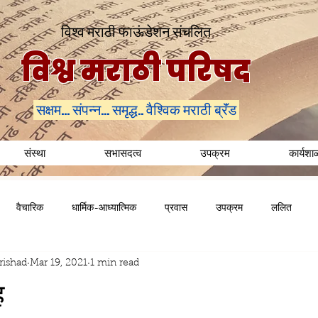
विश्व मराठी फाऊंडेशन संचलित
विश्व मराठी परिषद
सक्षम... संपन्न... समृद्ध.. वैश्विक मराठी ब्रॅंड
संस्था
सभासदत्व
उपक्रम
कार्यशा
वैचारिक
धार्मिक-आध्यात्मिक
प्रवास
उपक्रम
ललित
rishad
Mar 19, 2021
1 min read
ह