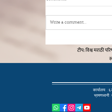
बाबांची माया
Write a comment...
टीप: विश्व मराठी पर
स
कार्यालय :
६२
भ्रमणध्वनी