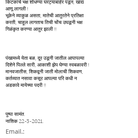
किटकांचे भक्ष शोधण्या घरट्याबाहेर पडून, खाद्य 
आणू लागली !
भूकेने व्याकुळ असता, मातेची आतुरतेने प्रतिक्षा 
करती, चाहूल लागताच तिची चोंच उघडूनी भक्ष 
गिळंकृत करण्या आतुर झाली !!
पंखामध्ये येता बळ, दूर उडूनी जातील आपापल्या 
दिशेने पिल्ले सारी, आकाशी झेप घेण्या स्वबळावरी !
मानवजातीस, शिकवूनी जाती मोलाची शिकवण, 
कर्तव्यात नसावा कसूर आपल्या परि कधी न 
अडकावे मायेच्या पदरी !!
पुष्पा सामंत. 
नाशिक 22-3-2021.
Email.: 