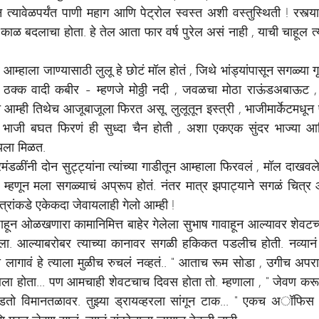
ान त्यावेळपर्यंत पाणी महाग आणि पेट्रोल स्वस्त अशी वस्तुस्थिती ! रस्त
ाळ बदलाचा होता. हे तेल आता फार वर्ष पुरेल असं नाही , याची चाहूल त्य
 आम्हाला जाण्यासाठी लुलू हे छोटं मॉल होतं , जिथे भांड्यांपासून सगळ्या गृ
डी ठक्क वादी कबीर - म्हणजे मोठ्ठी नदी , जवळचा मोठा राऊंडअबाऊट , 
म्ही तिथेच आजूबाजूला फिरत असू. लुलूतून इस्त्री , भाजीमार्केटमधून
भाजी बघत फिरणं ही सुध्दा चैन होती , अशा एकएक सुंदर भाज्या आण
यला मिळत.
मंडळींनी दोन सुट्ट्यांना त्यांच्या गाडीतून आम्हाला फिरवलं , मॉल दाखवले
म्हणून मला सगळ्याचं अप्रूप होतं. नंतर मात्र झपाट्याने सगळं चित्र
मित्रांकडे एकेकदा जेवायलाही गेलो आम्ही !
पाहून ओळखणारा कामानिमित्त बाहेर गेलेला सुभाष गावाहून आल्यावर शेवटच्
ा. आल्याबरोबर त्याच्या कानावर सगळी हकिकत पडलीच होती. नव्यानं 
ा लागावं हे त्याला मुळीच रुचलं नव्हतं.. " आताच रूम सोडा , उगीच अपरा
ला होता... पण आमचाही शेवटचाच दिवस होता तो. म्हणाला , " जेवण करू ,
ोडतो विमानतळावर. तुझ्या ड्रायव्हरला सांगून टाक... " एकच अॉफि