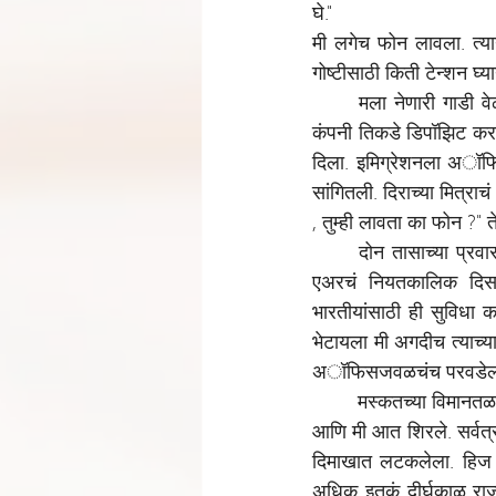
घे."
मी लगेच फोन लावला. त्यान
गोष्टीसाठी किती टेन्शन घ्य
मला नेणारी गाडी वे
कंपनी तिकडे डिपॉझिट करणार
दिला. इमिग्रेशनला अॉफिस
सांगितली. दिराच्या मित्राचं
, तुम्ही लावता का फोन ?" 
दोन तासाच्या प्रव
एअरचं नियतकालिक दिसल्य
भारतीयांसाठी ही सुविधा 
भेटायला मी अगदीच त्याच्या
अॉफिसजवळचंच परवडेल असं 
मस्कतच्या विमानतळा
आणि मी आत शिरले. सर्वत्र 
दिमाखात लटकलेला. हिज हा
अधिक इतकं दीर्घकाळ राज्य