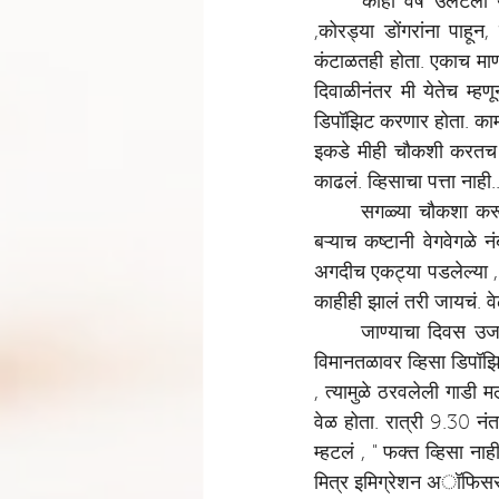
काही वर्षे उलटली 
,कोरड्या डोंगरांना पाहून
कंटाळतही होता. एकाच माणसा
दिवाळीनंतर मी येतेच म्हण
डिपॉझिट करणार होता. काम
इकडे मीही चौकशी करतच हो
काढलं. व्हिसाचा पत्ता नाही..
सगळ्या चौकशा करू
बऱ्याच कष्टानी वेगवेगळे 
अगदीच एकट्या पडलेल्या , 
काहीही झालं तरी जायचं. व
जाण्याचा दिवस उजा
विमानतळावर व्हिसा डिपॉझिट 
, त्यामुळे ठरवलेली गाडी 
वेळ होता. रात्री 9.30 न
म्हटलं , " फक्त व्हिसा न
मित्र इमिग्रेशन अॉफिसर आ