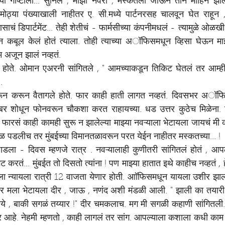
या गोष्टीला... सुनिल , माझा नवरा , मस्कतला जाऊन तीन माहिने झाले ह
, मोठ्या पंख्याखाली नाहीतर ए. सी.मध्ये पार्टनरसह चालवून घेत राहून , 
चं डिपार्टमेंट... तेही शेतीचं - फार्मसीच्या कंपनीमधलं - त्यामुळे ओळखी 
ून कबूल केलं होतं त्याला. तोही त्याच्या अॉफिसमधून व्हिसा घेऊन माझ
 अजून झालं नव्हतं.
ते. ओमान एअरनी सांगितले , " आमच्याकडून तिकिट घेतलं तर आम्ही व्
.
न करून वैतागले होते. फार काही हाती लागत नव्हतं. दिवसभर अॉफिस.
नंबर शोधून फोनवरून चौकशा करत राहायच्या. धड उत्तर कुठेच मिळेना. श
फारसं काही कामही सुरू न झालेल्या माझ्या नवऱ्याला भेटायला जायचं मी कब
ेळ पडलीच तर मुंबईच्या विमानतळावरून परत येईन नाहीतर मस्कतच्या... !
डला - दिवस म्हणजे रात्र . नवऱ्यालाही कुणीतरी सांगितलं होतं , 
करतं... मुंबईत तो दिसतो त्यांना ! पण माझ्या हातात इथे काहीच नव्हतं , हे
मला न्यायला रात्री 12 वाजता येणार होती. आॉफिसमधून यायला उशीर झाल
ंतर मला भेटायला दीर , जाऊ , नणंद अशी मंडळी आली. " झाली का तयारी 
ाहीये , बाकी सगळं तय्यार !" दीर चमकलाच. मग मी सगळी कहाणी सांगितली. त
हे. नेहमी म्हणतो , काही लागलं तर सांग. आपल्याला कशाला कधी काम पड