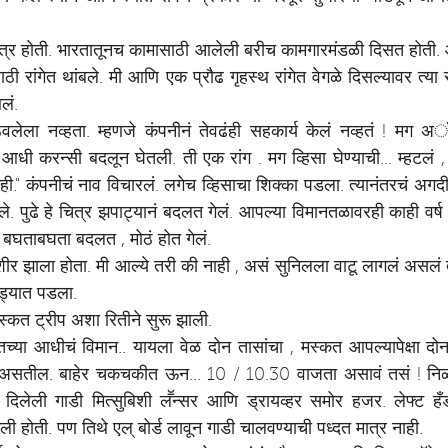
 मात्र होती. भारतातूनच कामासाठी आलेली बरीच कामगारमंडळी दिसत होती. 
ठी रांगेत थांबले. मी आणि एक प्रौढ गृहस्थ रांगेत वेगळे दिसल्यावर त्या स
लं.
ठेवलेला नव्हता. म्हणजे कंपनीनं तेवढंही सहकार्य केलं नव्हतं ! मग अ
ी आधी करन्सी बदलून घेतली. ती एक रांग . मग व्हिसा घेण्याची... म्हटलं , 
ाही." कंपनीचं नाव विचारलं. लगेच व्हिसाचा शिक्का पडला. त्यानंतरचं अगदी 
े. पुढे हे चित्र झपाट्यानं बदलत गेलं. आपल्या विमानतळावरही काही वर्ष
बघताबघता बदलत , मोठं होत गेलं.
ीर झाला होता. मी आल्ये तरी की नाही , असं सुनिलला वाटू लागलं असलं 
ंड्यात पडला.
्कत ट्रीप अशा रितीने सुरू झाली.
तच्या आधीचं विमान.. यायला वेळ दोन तासांचा , मस्कत आपल्यापेक्षा दो
तील. बाहेर चकचकीत ऊन... 10 / 10.30 वाजता असावं तसं ! निळं 
दिलेली गाडी मित्सुबिशी लॕन्सर आणि ड्रायव्हर समोर हजर. लेफ्ट हँड
ेली होती. पण तिथे एल् बोर्ड लावून गाडी चालवण्याची पध्दत मात्र नाही.