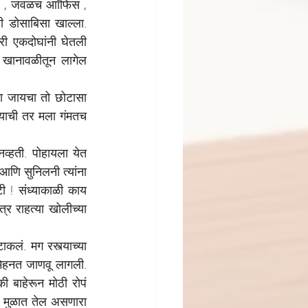
ॉटेल , जवळच आॉफिस , 
ी डोसाबिसा खाल्ला. 
 एकदोघांनी घेतली 
 खानावळीतून लागेल 
ला जायचा तो छोटासा 
याची तर मला गंमतच 
्हती. पोहायला येत 
आणि सुनिलनी त्यांना 
ी ! संध्याकाळी काय 
्र राहत्या खोलीच्या 
लं. मग रस्त्याच्या 
मेहनत जाणवू लागली. 
 बाहेरून मोठी रोपं 
. मुळात तेल असणारा 