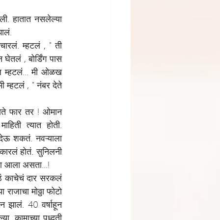
ली. हातात नसलेल्या 
ालं.
रलं. म्हटलं , " ती 
ेतलं , बोर्डिंग पास 
 म्हटलं... मी ओळख 
म्हटलं , " नंबर देते 
ेते फार तर ! ओमान 
हिती त्यात होती. 
ेऊ शकतं. नवऱ्याला 
कारलं होतं. सुनिलनी 
ता आला असता...!
ं काचेचं दार सरकलं 
 राजाचा मोठ्ठा फोटो 
झालं. 40 वर्षाहून 
ा. कामाच्या पध्दती 