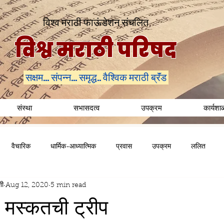
विश्व मराठी फाऊंडेशन संचलित
विश्व मराठी परिषद
सक्षम... संपन्न... समृद्ध.. वैश्विक मराठी ब्रॅंड
संस्था
सभासदत्व
उपक्रम
कार्यशा
वैचारिक
धार्मिक-आध्यात्मिक
प्रवास
उपक्रम
ललित
शी
Aug 12, 2020
5 min read
 मस्कतची ट्रीप