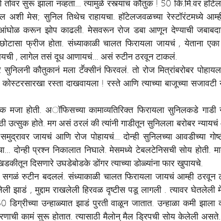
ग तोवर सुरू झाला नव्हता... त्यामुळे रस्त्यांचं कौतुक ! 50 कि.मि.वर ह
ाटेल अशी मेस; सुनिल तिथेच राहायचा. हॉटेलजवळच्या रेस्टॉरंटमध्ये आम्ह
आंघोळ करून झोप काढली. मेसवरून रोज डबा आणून देण्याची जबाबदारी
 छोटासा फ्रीज होता. संध्याकाळी चालत फिरायला जायचं , येताना एका
यची , लागेल तसं दूध आणायचं... असं रुटीन ठरवून टाकलं.
र सुनिलनी कौतुकानं मला टॕक्सीनं फिरवलं. तो रोज मित्रांबरोबर पोहाय
ोस्टरसारखा रस्ता दाखवायला ! रस्ते आणि त्याच्या बाजूच्या सजावटी 
एक मजा होती. अॉफिसच्या कामाव्यतिरिक्त फिरायला सुनिलकडे गाडी नव
ी उत्सुक होते. मग असं ठरलं की त्यांनी गाडीतून सुनिलला बरोबर न्यायचं 
ुद्रावर जायचं आणि रोज पोहायचं... दोन्ही सुनिलच्या आवडीच्या गोष्ट
... दोन्ही प्रश्न निकालात निघाले. मेसमध्ये टेबलटेनिसची सोय होती. मात
िडकीतून दिसणारे उघडेबोडके डोंगर त्याच्या डोळ्यांना फार खुपायचे.
 सगळं रुटीन बदललं. संध्याकाळी चालत फिरायला जायचं आम्ही ठरवून टाक
ली झाडं , मुद्दाम राखलेली हिरवळ दृष्टीस पडू लागली . त्यावर घेतलेली 
 डिग्रीच्या उन्हाळ्यात झाडं पुरती वाळून जातात. उन्हाळा कमी झाला की
िकरणाची कामं सुरू होतात. त्यासाठी मैलोन् मैल ड्रिपची सोय केलेली असते