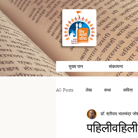
मुख्य पान
संकल्पना
All Posts
लेख
कथा
कविता
डॉ. श्रीपाद भालचंद्र जो
चरित्र/व्यक्तीविशेष
अनुभव/आठवणी
पहिलीवहिली