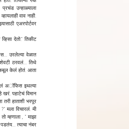
ोते. तिथल्या रुक्ष 
प्रचंड उन्हाळ्याला 
व्हायलाही वाव नाही. 
्यासाठी एअरपोर्टवर 
हिसा देतो." तिकीट 
.. उरलेल्या वेळात 
ेवटी ठरवलं... तिथे 
ूल केलंं होतं. आता 
आपलं अॉफिस इथल्या 
 खरं. पहाटेचं विमान 
ा तरी हाताशी भरपूर 
?" मला विचारलं. मी 
ो म्हणाला , " माझा 
तंय... त्याचा नंबर 