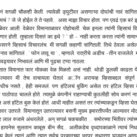
ं सगळी चौकशी केली. त्यावेळी ड्युटीवर असणाऱ्या दोघांची नावं सांगित
ायचं ? जे जे होईल ते ते पहावे... असा माझा विचार होता. पण एवढं एक बरं झ
ळेवर आली. वेळेवर विमानतळावर पोहोचली. चेक इनला त्यांनी व्हिसाचं विचा
 होती. तुम्हाला दिसतं का इथे ? " हो - नाही करता करता त्यांनी सामान घ
रने व्हिसाचं विचारलंच. मी सगळी कहाणी सांगितली. तिथे ठेवला असेल
 नाव सांगितलं . ' फोन लावू या ' , म्हणाले. रात्रीचे अडीच -तीन वाजलेले. मी 
तेवढ्यावर निभावलं आणि मी पुढचा टप्पा गाठला.
ासात विमानात फार मोकळा वेळ मिळतो असं नाही. थोडी डुलकी काढता य
ावर मी तेच वाचायला घेतलं. अॉन अरायव्ह व्हिसाबद्दल संपूर्ण मा
कधीच नसते , हेही समजलं. पण हॉटेलचं बुकिंग असेल तर हॉटेल व्हिसा द
 पाठोपाठ चालले होते. त्यामुळे कंपनीनं राहाण्याची कुठलीही सोय करणं ना
हॉटेल बुक केलं होतं. आधी माहीत असतं तर त्यांच्याकडून व्हिसा घे
वर उतरले. विमानातून उतरल्यावर बसनी मुख्य इमारतीपर्यंत आल्यावर मोठ
लाल रुजामे अंथरलेले , अन् सगळं चकचकीत ... समोरच्या भिंतीवर त्यांच्या
यनेस सुलतान काबूस बीन सैद... अलीकडेच वृध्दापकाळाने त्याचं निधन 
 केलं त्यानं आणि त्यात सर्वच प्रकारच्या भरपूर सुधारणा घाडवून आणल्य