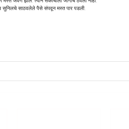
 मस्त जेवण झालं. त्यानं संकोचाला जागाच ठेवली नाही.
सुनिलचे साठवलेले पैसे संपवून मस्त पार पडली.