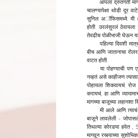
आपला द्रुतगती मार्
चालण्यापेक्षा थोडी दूर व
सुनिल अॉफिसमध्ये. मी 
होती. उरलंसुरलं ठेवायला
तेवढीच पोळीभाजी घेऊन या
पहिल्या दिवशी मात्
बीच आणि जातानाचा रोलर क
वाटत होती.
या पोहण्याची पण 
नव्हतं असे काहीजण त्यासाठ
पोहायला शिकवायचं. रोज सम
करायचं, हा आणि व्यायामाचा
मागच्या बाजूच्या लहानशा ख
मी आले आणि त्याचं
बाजूने लावलेली - जोपासले
तिथल्या कोरडया हवेत , 50
मागवून रस्त्याच्या सुशोभ