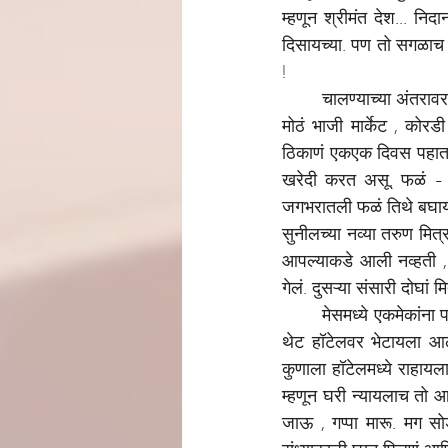
म्हणून श्रीमंत देश... निद
दिसायच्या. पण तो सगळाच क
!
चालण्याच्या अंतरावर
मोठं भाजी मार्केट , कोर
ठिकाणं एकएक दिवस पहात आ
खरेदी करत असू. फळं - 
जगभरातली फळं तिथे बघा
सुनीलच्या नव्या तरुण मित्र
आपल्याकडे आली नव्हती , 
गेलं. दुसऱ्या संसारी दोघां 
मेसमध्ये एकमेकांना 
थेट हॉटेलवर भेटायला आल
कुणाला हॉटेलमध्ये राहायल
म्हणून घरी न्यायलाच तो आ
जाऊ , गप्पा मारू. मग स