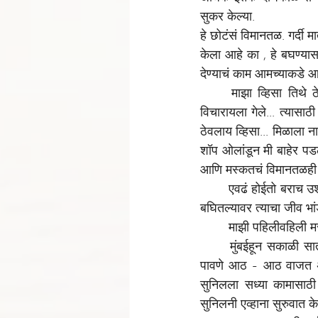
सुकर केल्या.
हे छोटंसं विमानतळ. गर्दी
केला आहे का , हे बघण्यासा
देण्याचं काम आमच्याकडे आ
माझा व्हिसा तिथे 
विचारायला गेले... त्यासाठ
ठेवलाय व्हिसा... मिळाला न
शॉप ओलांडून मी बाहेर पडल
आणि मस्कतचं विमानतळही 
एवढं होईतो बराच उश
बघितल्यावर त्याचा जीव भा
माझी पहिलीवहिली मस
मुंबईहून सकाळी सा
पावणे आठ - आठ वाजत अस
सुनिलला सध्या कामासाठी 
सुनिलनी एव्हाना सुरुवात क