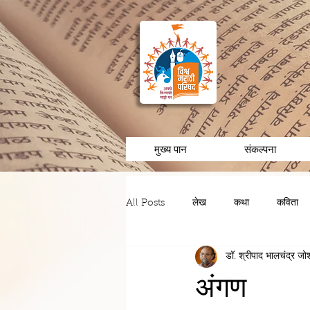
मुख्य पान
संकल्पना
All Posts
लेख
कथा
कविता
डॉ. श्रीपाद भालचंद्र जो
चरित्र/व्यक्तीविशेष
अनुभव/आठवणी
अंगण