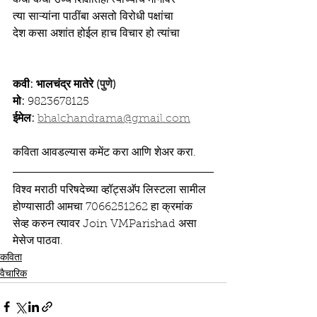
कधी कधी उच्च शिक्षीतही त्यांच्याच मार्गावर
त्या साऱ्यांना पाठींबा असतो विरोधी पक्षांचा
देश कसा अशांत होईल हाच विचार हो त्यांचा
कवी: भालचंद्र मातेरे (
पुणे
)
मो:
 9823678125
ईमेल:
bhalchandrama@gmail.com
कविता आवडल्यास कमेंट करा आणि शेअर करा.
विश्व मराठी परिषदेच्या व्हॉट्सअ‍ॅप लिस्टला सामील 
होण्यासाठी आमचा 7066251262 हा क्रमांक 
सेव्ह करुन त्यावर Join VMParishad असा 
मेसेज पाठवा.
कविता
वैचारिक