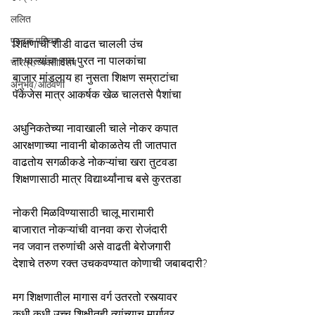
ललित
पुस्तक परिचय
शिक्षणाची शीडी वाढत चालली उंच
ना पाल्यांचा हात पुरत ना पालकांचा
चरित्र/व्यक्तीविशेष
बाजार मांडलाय हा नुसता शिक्षण सम्राटांचा
अनुभव/आठवणी
पॅकेजेस मात्र आकर्षक खेळ चालतसे पैशांचा
अधुनिकतेच्या नावाखाली चाले नोकर कपात
आरक्षणाच्या नावानी बोकाळतेय ती जातपात
वाढतोय सगळीकडे नोकऱ्यांचा खरा तुटवडा
शिक्षणासाठी मात्र विद्यार्थ्यांनाच बसे कुरतडा
नोकरी मिळविण्यासाठी चालू मारामारी
बाजारात नोकऱ्यांची वानवा करा रोजंदारी
नव जवान तरुणांची असे वाढती बेरोजगारी
देशाचे तरुण रक्त उचकवण्यात कोणाची जबाबदारी? 
मग शिक्षणातील मागास वर्ग उतरतो रस्त्यावर