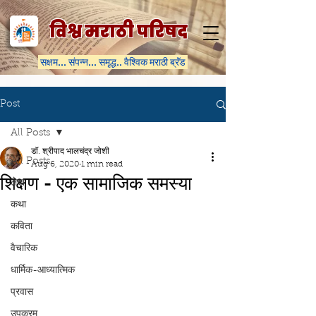
विश्व मराठी परिषद
सक्षम... संपन्न... समृद्ध.. वैश्विक मराठी ब्रॅंड
Post
All Posts
डॉ. श्रीपाद भालचंद्र जोशी
All Posts
Aug 6, 2020
1 min read
शिक्षण - एक सामाजिक समस्या
लेख
कथा
कविता
वैचारिक
धार्मिक-आध्यात्मिक
प्रवास
उपक्रम