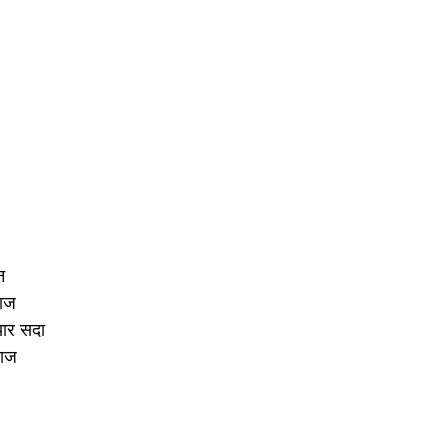
न
माज
ार सदा
वाज