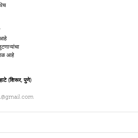
थेच
ा
 आहे
णाऱ्यांचा
काळ आहे
ाटे (शिरूर, पुणे)
e1@gmail.com