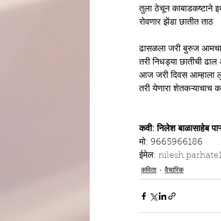
तुला ठेचून काबाडकष्टाने इ
रोवणार झेंडा छातीत ताठ
ढासळला जरी बुरुज आमच
तरी निधड्या छातीची ढाल
आज जरी दिवस आम्हाला लुट
तरी येणारा शेतकऱ्याचाच 
कवी: निलेश बाळासाहेब पाऱ्ह
मो: 9665966186
ईमेल: 
nilesh.parhat
कविता
वैचारिक