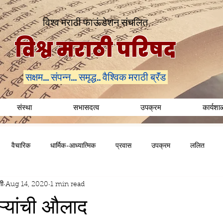
विश्व मराठी फाऊंडेशन संचलित
विश्व मराठी परिषद
सक्षम... संपन्न... समृद्ध.. वैश्विक मराठी ब्रॅंड
संस्था
सभासदत्व
उपक्रम
कार्यशा
वैचारिक
धार्मिक-आध्यात्मिक
प्रवास
उपक्रम
ललित
शी
Aug 14, 2020
1 min read
ऱ्यांची औलाद