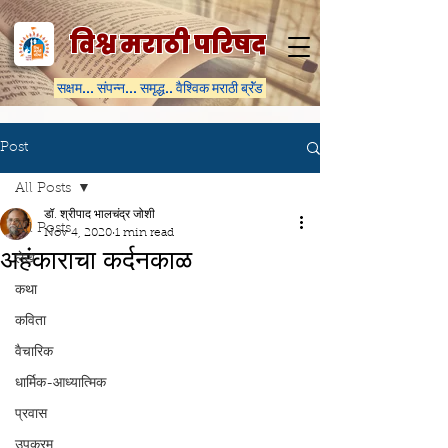
विश्व मराठी परिषद
सक्षम... संपन्न... समृद्ध.. वैश्विक मराठी ब्रॅंड
Post
All Posts
डॉ. श्रीपाद भालचंद्र जोशी
All Posts
Nov 4, 2020
1 min read
अहंकाराचा कर्दनकाळ
लेख
कथा
कविता
वैचारिक
धार्मिक-आध्यात्मिक
प्रवास
उपक्रम