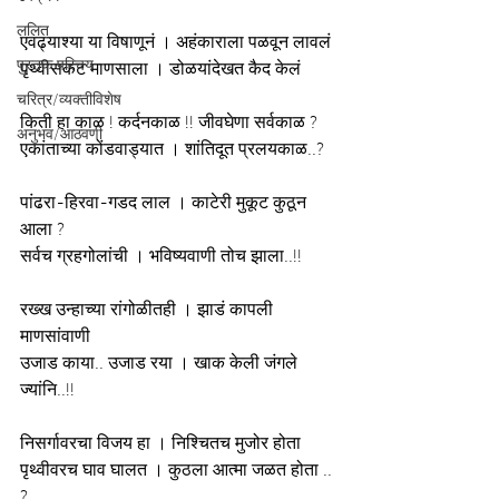
ललित
एवढ्याश्या या विषाणूनं । अहंकाराला पळवून लावलं
पुस्तक परिचय
पृथ्वीसकट माणसाला । डोळयांदेखत कैद केलं
चरित्र/व्यक्तीविशेष
किती हा काळ ! कर्दनकाळ !! जीवघेणा सर्वकाळ ?
अनुभव/आठवणी
एकांताच्या कोंडवाड्यात । शांतिदूत प्रलयकाळ..?
पांढरा-हिरवा-गडद लाल । काटेरी मुकूट कुठून 
आला ?
सर्वच ग्रहगोलांची । भविष्यवाणी तोच झाला..!!
रख्ख उन्हाच्या रांगोळीतही । झाडं कापली 
माणसांवाणी
उजाड काया.. उजाड रया । खाक केली जंगले 
ज्यांनि..!!
निसर्गावरचा विजय हा । निश्चितच मुजोर होता
पृथ्वीवरच घाव घालत । कुठला आत्मा जळत होता .. 
?