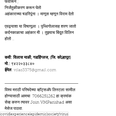
फवारून ;
निर्जंतुकीकरण करून घेतो
अहंकाराच्या षडरिपूंना । माणूस म्हणून विराम देतो
एवढ्याशा या विषाणूला । पृथ्विगोलासह शरण जातो
कर्दनकाळाचा अहंकार मी । तुझ्याच बिंदूत विलिन 
होतो ..
कवी: विलास माळी, गडहिंग्लज, (जि. कोल्हापूर)
मो.:
 ९४२२०३३८४०
ईमेल
: 
vilas3375@gmail.com
विश्व मराठी परिषदेच्या व्हॉट्सअ‍ॅप लिस्टला सामील 
होण्यासाठी आमचा  7066251262 हा क्रमांक 
सेव्ह करुन त्यावर Join VMParishad असा 
मेसेज पाठवा.
covid
experience
epidemic
society
virus