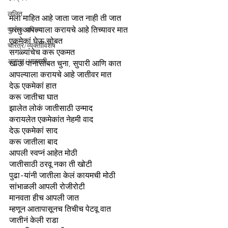
ललित
मला माहित आहे जाता जात नाही ती जात
परंतु आपल्याला करायचे आहे तिच्यावर मात
पुस्तक परिचय
एकमेकां घेऊ सोबत
चरित्र/व्यक्तीविशेष
सगळ्यांचेच करू एकमत
अनुभव/आठवणी
खाऊ पानासोबत चुना, सुपारी आणि कात
आपल्याला करायचे आहे जातीवर मात
देऊ एकमेकां हात
करू जातीचा घात
झालेत लोकं जातीसाठी उन्माद
करायलेत एकमेकांत नेहमी वाद
देऊ एकमेकां साद
करू जातीला बाद
आपली स्वप्नं आहेत मोठी
जातीसाठी ठरवू नका ती खोटी
पुढा-यांनी जातीला केलं कायमची मोठी
सांभाळली आपली रोजीरोटी
मानवता हीच आपली जात
म्हणून आतापासूनच तिचीच पेटवू वात
जातीनं केली राडा