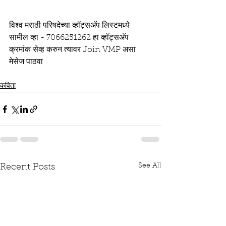
विश्व मराठी परिषदेच्या व्हॉट्सअ‍ॅप लिस्टमध्ये 
सामील व्हा - 7066251262 हा व्हॉट्सअ‍ॅप 
क्रमांक सेव्ह करुन त्यावर Join VMP असा 
मेसेज पाठवा
कविता
See All
Recent Posts