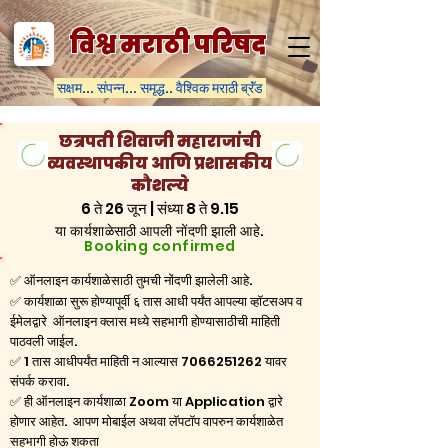
विश्व मराठी परिषद
सक्षम... संपन्न... समृद्ध.. वैश्विक मराठी ब्रॅंड
छत्रपती शिवाजी महाराजांची
व्यवस्थापकीय आणि प्रशासकीय
कौशल्ये
6 ते 26 जून | संध्या 8 ते 9.15
या कार्यशाळेसाठी आपली नोंदणी झाली आहे.
Booking confirmed
✅ ऑनलाइन कार्यशाळेसाठी तुमची नोंदणी झालेली आहे.
✅ कार्यशाळा सुरू होण्यापूर्वी ६ तास आधी पर्यंत आपल्या व्हॉटसअप व
ईमेलद्वारे ऑनलाइन क्लास मध्ये सहभागी होण्यासाठीची माहिती
पाठवली जाईल.
✅ 1 तास आधीपर्यंत माहिती न आल्यास
7066251262
यावर
संपर्क करावा.
✅ ही ऑनलाइन कार्यशाळा Zoom या Application द्वारे
होणार आहेत. आपण मोबाईल अथवा लॅपटॉप वापरुन कार्यशाळेत
सहभागी होऊ शकता