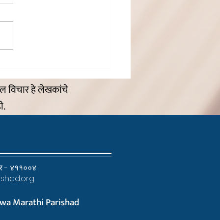
आवडती विज्ञान कादंबरी -
त’
ील विचार हे लेखकांचे
ी.
्ट्र - ४११००४
shad.org
wa Marathi Parishad