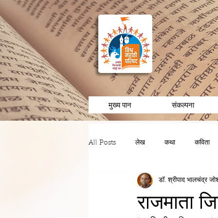
मुख्य पान
संकल्पना
All Posts
लेख
कथा
कविता
डॉ. श्रीपाद भालचंद्र जो
चरित्र/व्यक्तीविशेष
अनुभव/आठवणी
राजमाता जि