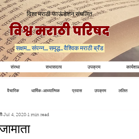
विश्व मराठी फाऊंडेशन संचलित
विश्व मराठी परिषद
सक्षम... संपन्न... समृद्ध.. वैश्विक मराठी ब्रॅंड
संस्था
सभासदत्व
उपक्रम
कार्यशा
वैचारिक
धार्मिक-आध्यात्मिक
प्रवास
उपक्रम
ललित
शी
Jul 4, 2020
1 min read
जामाता