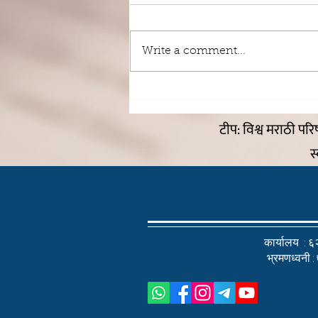
Write a comment...
आनंदाचे एटीएम या वेब मालिकेचे
लोकार्पण
टीप: विश्व मराठी पर
स
कार्यालय :
६२
भ्रमणध्वनी