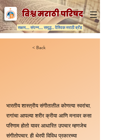
विश्व मराठी परिषद
सक्षम... संपन्न... समृद्ध.. वैश्विक मराठी ब्रॅंड
< Back
भारतीय शास्त्रीय संगीतातील कोणत्या स्वरांचा,
रागांचा आपल्या शरीर क्रीया आणि मनावर कसा
परिणाम होतो यावर आधारित उपचार म्हणजेच
संगीतोपचार... ही थेरपी विविध प्रकारच्या