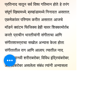
प्रतिनाद यातून सर्व विश्व गतिमान होते. हे तरंग
संपूर्ण विश्र्वामध्ये, ब्रम्हांडामध्ये निनादत असतात,
एकमेकांवर परिणाम करीत असतात. आजचे
मॉडर्न क्वांटम फिजिक्स हेही यावर शिक्कामोर्तब
करते. प्राचीन भारतीयांनी संगीताचा आणि
संगीतशास्त्राचा सखोल अभ्यास केला होता.
संगीतातील राग आणि आलाप, त्यातील नाद,
त्यांचा मानवी शरीराबरोबर, विविध इंद्रियांबरोबर,
अवयवांबरोबर असलेला संबंध त्यांनी अभ्यासला
होता. शास्त्रीय संगीताबद्दल माहिती देणारे संगीत
रत्नाकर, रागोपनिषद सारखे ग्रंथ यावर विस्तृत
विवेचन करतात. संगीतोपचार ही एक सहाय्यकारी
आणि पूरक थेरपी आहे.