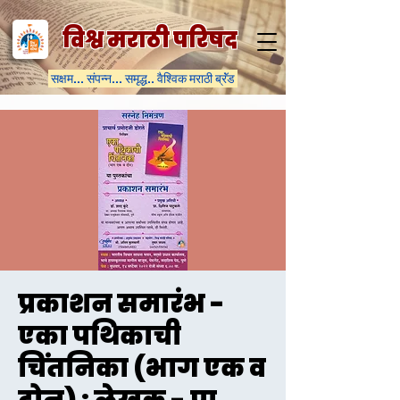
विश्व मराठी परिषद
सक्षम... संपन्न... समृद्ध.. वैश्विक मराठी ब्रॅंड
प्रकाशन समारंभ -
एका पथिकाची
चिंतनिका (भाग एक व