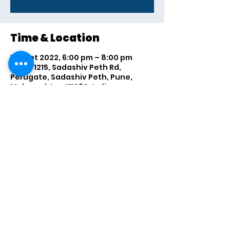
Time & Location
14 Sept 2022, 6:00 pm – 8:00 pm
Pune, 1215, Sadashiv Peth Rd,
Perugate, Sadashiv Peth, Pune,
Maharashtra 411030, India
Share this event
विश्व मराठी परिषद