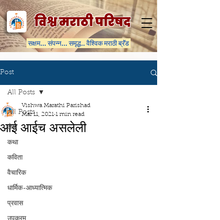
विश्व मराठी परिषद
सक्षम... संपन्न... समृद्ध.. वैश्विक मराठी ब्रॅंड
Post
All Posts
Vishwa Marathi Parishad
All Posts
Mar 11, 2021
1 min read
आई आईच असलेली
लेख
कथा
कविता
वैचारिक
धार्मिक-आध्यात्मिक
प्रवास
उपक्रम