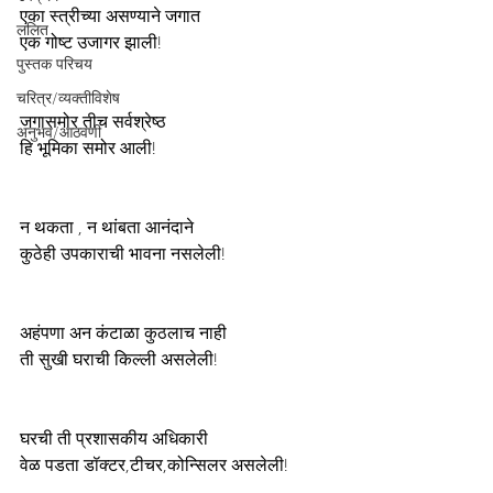
एका स्त्रीच्या असण्याने जगात 
ललित
एक गोष्ट उजागर झाली!
पुस्तक परिचय
चरित्र/व्यक्तीविशेष
जगासमोर तीच सर्वश्रेष्ठ
अनुभव/आठवणी
हि भूमिका समोर आली!
न थकता , न थांबता आनंदाने 
कुठेही उपकाराची भावना नसलेली!
अहंपणा अन कंटाळा कुठलाच नाही
ती सुखी घराची किल्ली असलेली!
घरची ती प्रशासकीय अधिकारी
वेळ पडता डॉक्टर,टीचर,कोन्सिलर असलेली!