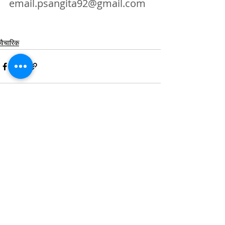
email.psangita92@gmail.com
वैचारिक
See All
Recent Posts