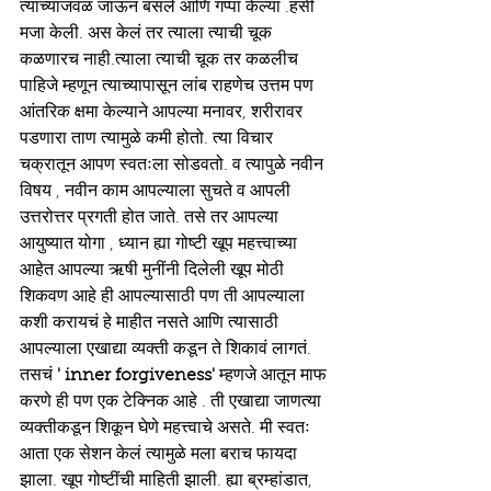
त्याच्याजवळ जाऊन बसले आणि गप्पा केल्या .हसी 
मजा केली. अस केलं तर त्याला त्याची चूक 
कळणारच नाही.त्याला त्याची चूक तर कळलीच 
पाहिजे म्हणून त्याच्यापासून लांब राहणेच उत्तम पण 
आंतरिक क्षमा केल्याने आपल्या मनावर, शरीरावर 
पडणारा ताण त्यामुळे कमी होतो. त्या विचार 
चक्रातून आपण स्वतःला सोडवतो. व त्यापुळे नवीन 
विषय , नवीन काम आपल्याला सुचते व आपली 
उत्तरोत्तर प्रगती होत जाते. तसे तर आपल्या 
आयुष्यात योगा , ध्यान ह्या गोष्टी खूप महत्त्वाच्या 
आहेत आपल्या ऋषी मुनींनी दिलेली खूप मोठी 
शिकवण आहे ही आपल्यासाठी पण ती आपल्याला 
कशी करायचं हे माहीत नसते आणि त्यासाठी 
आपल्याला एखाद्या व्यक्ती कडून ते शिकावं लागतं. 
तसचं
 ' inner forgiveness'
 म्हणजे आतून माफ 
करणे ही पण एक टेक्निक आहे . ती एखाद्या जाणत्या 
व्यक्तीकडून शिकून घेणे महत्त्वाचे असते. मी स्वतः 
आता एक सेशन केलं त्यामुळे मला बराच फायदा 
झाला. खूप गोष्टींची माहिती झाली. ह्या ब्रम्हांडात, 