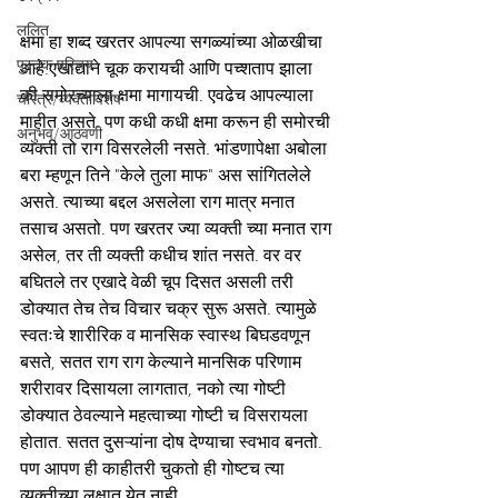
ललित
क्षमा हा शब्द खरतर आपल्या सगळ्यांच्या ओळखीचा 
पुस्तक परिचय
आहे.एखाद्याने चूक करायची आणि पच्शताप झाला 
की समोरच्याला क्षमा मागायची. एवढेच आपल्याला 
चरित्र/व्यक्तीविशेष
माहीत असते. पण कधी कधी क्षमा करून ही समोरची 
अनुभव/आठवणी
व्यक्ती तो राग विसरलेली नसते. भांडणापेक्षा अबोला 
बरा म्हणून तिने "केले तुला माफ" अस सांगितलेले 
असते. त्याच्या बद्दल असलेला राग मात्र मनात 
तसाच असतो. पण खरतर ज्या व्यक्ती च्या मनात राग 
असेल, तर ती व्यक्ती कधीच शांत नसते. वर वर 
बघितले तर एखादे वेळी चूप दिसत असली तरी 
डोक्यात तेच तेच विचार चक्र सुरू असते. त्यामुळे 
स्वतःचे शारीरिक व मानसिक स्वास्थ बिघडवणून 
बसते, सतत राग राग केल्याने मानसिक परिणाम 
शरीरावर दिसायला लागतात, नको त्या गोष्टी 
डोक्यात ठेवल्याने महत्वाच्या गोष्टी च विसरायला 
होतात. सतत दुसऱ्यांना दोष देण्याचा स्वभाव बनतो. 
पण आपण ही काहीतरी चुकतो ही गोष्टच त्या 
व्यक्तीच्या लक्षात येत नाही...... 