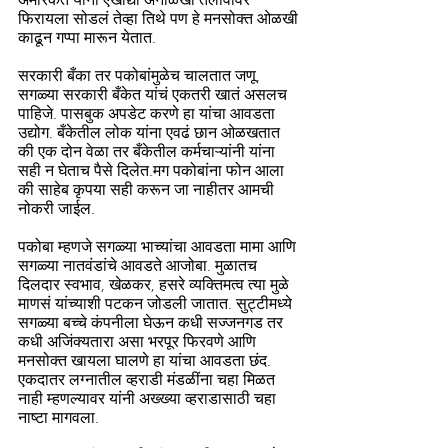
अमेरिकेत यांना एखाद्या अनोळखी तलावावर 
फिरायला सोडलं तेव्हा तिथे पण हे मनसोक्त ओळखी 
काढून गप्पा मारून येतात.
सरकारी बँका तर पकोबांमुळेच चालतात जणू. 
सगळ्या सरकारी बँकेत यांचं एकतरी खातं असलच 
पाहिजे. पासबुक अपडेट करणे हा यांचा आवडता 
उद्योग. बँकेतील लोक यांना एवढं छान ओळखतात 
की एक दोन वेळा तर बँकेतील कर्मचाऱ्यांनी यांना 
सही न घेताच पैसे दिलेत.मग पकोबांना फोन आला 
की साहेब कृपया सही करून जा नाहीतर आमची 
नोकरी जाईल.
पकोबा म्हणजे सगळ्या भाच्यांचा आवडता मामा आणि 
सगळ्या नातवंडांचे आवडते आजोबा. मुळातच 
दिलदार स्वभाव, खेळकर, हसरे व्यक्तिमत्व त्या मुळे 
माणसं यांच्याशी पटकन जोडली जातात. सुट्टीमध्ये 
सगळ्या बच्चे कंपनीला घेऊन कधी सज्जनगड तर 
कधी अजिंक्यतारा असा भरपूर फिरवणे आणि 
मनसोक्त खायला घालणे हा यांचा आवडता छंद. 
एकदातर लग्नातील व्हराडी मंडळींना चहा मिळत 
नाही म्हणल्यावर यांनी अख्ख्या व्हराडासाठी चहा 
नाष्टा मागवला.