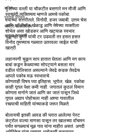
ललित
पु.लंच्या वल्ली या चौकटीत बसणारे मन मौजी आणि 
स्वच्छंदी व्यक्तिमत्व म्हणजे आमचे पकोबा.
पुस्तक परिचय
वयाच्या सत्तरीतले, विनोदी, हजर जबाबी, उत्तम चेस 
आणि व्हॉलीबॉल खेळाडू आणि मेषेच्या व्यक्तीला 
चरित्र/व्यक्तीविशेष
शोभेल असा खोडकर आणि खट्याळ स्वभाव. 
अनुभव/आठवणी
चुकूनही कुणी यांची टर उडवली तर हसत हसत 
विनोद तुमच्याच गळ्यात उतरवला जाईल याची 
खात्री.
लहानपणी चुकून साप हातात घेतला आणि मग काय 
बाबां कडून केळ्याच्या सोपट्याने बसला मार.
वडील पोलिसात असल्याने जेवढे कडक तेवढेच 
आपले पकोब मऊ स्वभावाचे.
कोणताही विषय घ्या इतिहास, भूगोल, खेळ, पकोबा 
काही गूगल पेक्षा कमी नाही. जगातलं कुठलं विमान 
कोणता मार्गाने जातं आणि का जातं पासून जिथे 
गूगल अद्याप पोहोचला नाही अश्या गावातील 
रस्त्याची माहिती यांच्याकडे जरूर मिळते.
बोलायची इतकी आवड की घरात आलेल्या पेस्ट 
कंट्रोल वाल्या माणसा पासून तर खालच्या वॉचमन 
पर्यंत सगळ्याचं मूळ गाव यांना माहीत असतं. अगदी 