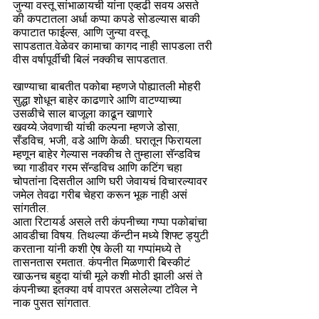
जुन्या वस्तू सांभाळायची यांना एव्हढी सवय असते 
की कपटातला अर्धा कप्पा कपडे सोडल्यास बाकी 
कपाटात फाईल्स, आणि जुन्या वस्तू 
सापडतात.वेळेवर कामाचा कागद नाही सापडला तरी 
वीस वर्षापूर्वीची बिलं नक्कीच सापडतात.
खाण्याचा बाबतीत पकोबा म्हणजे पोह्यातली मोहरी 
सुद्धा शोधून बाहेर काढणारे आणि वाटण्याच्या 
उसळीचे साल बाजूला काढून खाणारे 
खवय्ये.जेवणाची यांची कल्पना म्हणजे डोसा, 
सँडविच, भजी, वडे आणि केळी. घरातून फिरायला 
म्हणून बाहेर गेल्यास नक्कीच ते तुम्हाला सॅन्डविच 
च्या गाडीवर गरम सॅन्डविच आणि कटिंग चहा 
चोपतांना दिसतील आणि घरी जेवायचं विचारल्यावर 
जमेल तेवढा गरीब चेहरा करून भूक नाही असं 
सांगतील.
आता रिटायर्ड असले तरी कंपनीच्या गप्पा पकोबांचा 
आवडीचा विषय. तिथल्या कॅन्टीन मध्ये शिफ्ट ड्युटी 
करताना यांनी कशी ऐष केली या गप्पांमध्ये ते 
तासनतास रमतात. कंपनीत मिळणारी बिस्कीटं 
खाऊनच बहुदा यांची मूले कशी मोठी झाली असं ते 
कंपनीच्या इतक्या वर्ष वापरत असलेल्या टॉवेल ने 
नाक पुसत सांगतात.